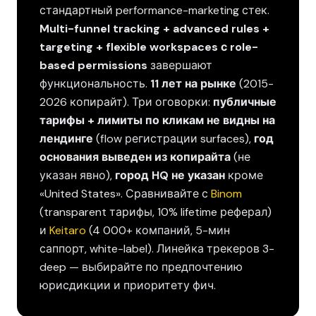
стандартный performance-marketing стек.
Multi-funnel tracking + advanced rules +
targeting + flexible workspaces с role-
based permissions
завершают
функциональность.
11 лет на рынке
(2015-
2026 копирайт). Три оговорки:
публичные
тарифы + лимиты по кликам не видны на
лендинге
(flow регистрации surfaces),
год
основания выведен из копирайта
(не
указан явно),
город HQ не указан
кроме
«United States». Сравнивайте с
Binom
(transparent тарифы, 10% lifetime реферал)
и
Keitaro
(4 000+ компаний, 5-мин
саппорт, white-label). Линейка трекеров 3-
deep — выбирайте по предпочтению
юрисдикции и приоритету фич.