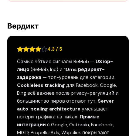
Вердикт
4.3 / 5
Самые чёткие сигналы BeMob —
US юр-
лицо
(BeMob, Inc) и
10ms редирект-
задержка
— топ-уровень для категории.
Cookieless tracking
для Facebook, Google,
Bing всё важнее после privacy-регуляций и
большинство пиров отстают тут.
Server
auto-scaling architecture
уменьшает
потери трафика на пиках.
Прямые
интеграции
с Google, Outbrain, Facebook,
MGID, PropellerAds, Wapclick покрывают