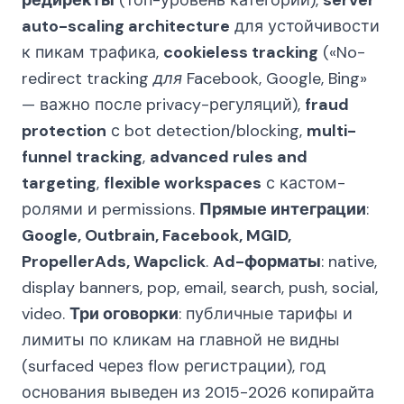
редиректы
(топ-уровень категории),
server
auto-scaling architecture
для устойчивости
к пикам трафика,
cookieless tracking
(
«No-
redirect tracking для Facebook, Google, Bing»
— важно после privacy-регуляций),
fraud
protection
с bot detection/blocking,
multi-
funnel tracking
,
advanced rules and
targeting
,
flexible workspaces
с кастом-
ролями и permissions.
Прямые интеграции
:
Google, Outbrain, Facebook, MGID,
PropellerAds, Wapclick
.
Ad-форматы
: native,
display banners, pop, email, search, push, social,
video.
Три оговорки
: публичные тарифы и
лимиты по кликам на главной не видны
(surfaced через flow регистрации), год
основания выведен из 2015-2026 копирайта