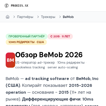
P
R
O
X
I
E
S
.
S
X
Партнёры
Трекеры
BeMob
Home
ПРОВЕРЕННЫЙ ПАРТНЁР
С 2015 · 11 ЛЕТ
10MS РЕДИРЕКТЫ · США
Обзор BeMob 2026
BM
US-оператор ad-трекер · 10ms редиректы ·
cookieless tracking · server auto-scaling
BeMob —
ad tracking software
от
BeMob, Inc
(США)
. Копирайт показывает
2015-2026
operation
— основание ~
2015
(11+ лет на
рынке).
Дифференцирующие фичи
:
10ms