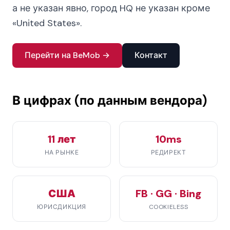
а не указан явно, город HQ не указан кроме
«United States».
Перейти на BeMob →
Контакт
В цифрах (по данным вендора)
11 лет
10ms
НА РЫНКЕ
РЕДИРЕКТ
США
FB · GG · Bing
ЮРИСДИКЦИЯ
COOKIELESS