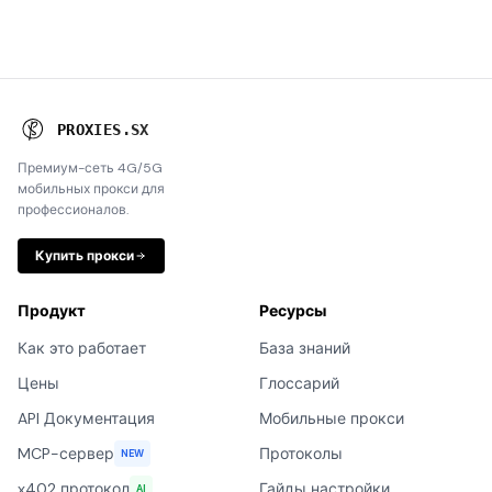
P
R
O
X
I
E
S
.
S
X
Премиум-сеть 4G/5G
мобильных прокси для
профессионалов.
Купить прокси
Продукт
Ресурсы
Как это работает
База знаний
Цены
Глоссарий
API Документация
Мобильные прокси
MCP-сервер
Протоколы
NEW
x402 протокол
Гайды настройки
AI