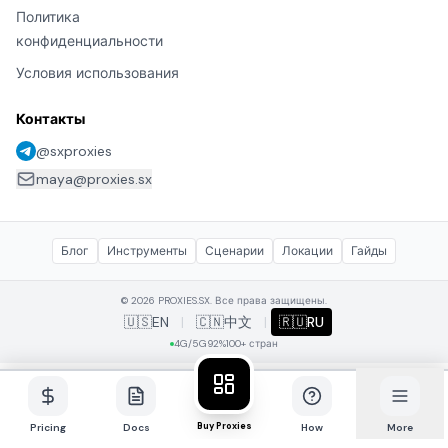
Политика
конфиденциальности
Условия использования
Контакты
@sxproxies
maya@proxies.sx
Блог
Инструменты
Сценарии
Локации
Гайды
© 2026 PROXIES.SX. Все права защищены.
🇺🇸
EN
|
🇨🇳
中文
|
🇷🇺
RU
4G/5G
92%
100+ стран
Buy Proxies
Pricing
Docs
How
More