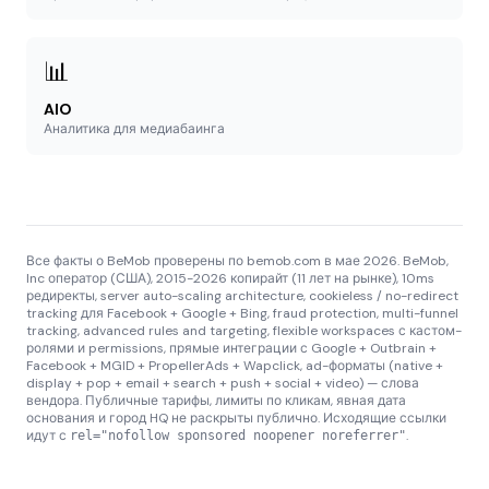
📊
AIO
Аналитика для медиабаинга
Все факты о BeMob проверены по bemob.com в мае 2026. BeMob,
Inc оператор (США), 2015-2026 копирайт (11 лет на рынке), 10ms
редиректы, server auto-scaling architecture, cookieless / no-redirect
tracking для Facebook + Google + Bing, fraud protection, multi-funnel
tracking, advanced rules and targeting, flexible workspaces с кастом-
ролями и permissions, прямые интеграции с Google + Outbrain +
Facebook + MGID + PropellerAds + Wapclick, ad-форматы (native +
display + pop + email + search + push + social + video) — слова
вендора. Публичные тарифы, лимиты по кликам, явная дата
основания и город HQ не раскрыты публично. Исходящие ссылки
идут с
.
rel="nofollow sponsored noopener noreferrer"