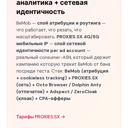
аналитика + сетевая
идентичность
BeMob —
слой атрибуции и роутинга
—
что работает, что резать, что
масштабировать.
PROXIES.SX 4G/5G
мобильные IP
—
слой сетевой
идентичности per ad account
—
реальный consumer-ASN, который держит
кампанию которую трекит BeMob от бана
посреди теста. Стек:
BeMob (атрибуция
+ cookieless tracking) + PROXIES.SX
(сеть) + Octo Browser / Dolphin Anty
(отпечаток) + Adspect / ZeroCloak
(клоак) + CPA-офферы
.
Тарифы PROXIES.SX →