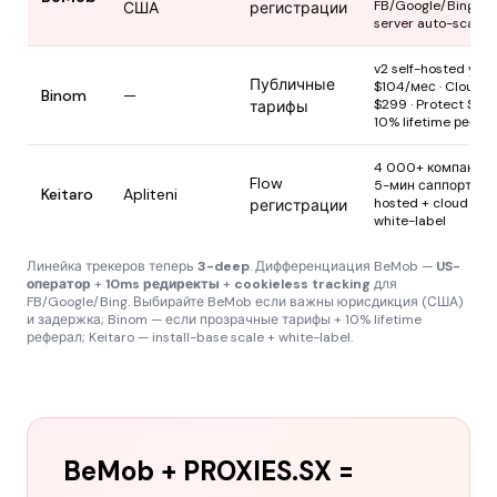
FB/Google/Bing ·
США
регистрации
server auto-scaling
v2 self-hosted year
Публичные
$104/мес · Cloud
Binom
—
$299 · Protect $69 
тарифы
10% lifetime рефер
4 000+ компаний ·
Flow
5-мин саппорт · sel
Keitaro
Apliteni
hosted + cloud ·
регистрации
white-label
Линейка трекеров теперь
3-deep
. Дифференциация BeMob —
US-
оператор
+
10ms редиректы
+
cookieless tracking
для
FB/Google/Bing. Выбирайте BeMob если важны юрисдикция (США)
и задержка; Binom — если прозрачные тарифы + 10% lifetime
реферал; Keitaro — install-base scale + white-label.
BeMob + PROXIES.SX =