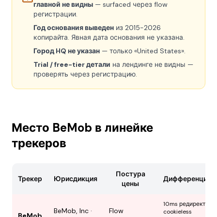
главной не видны
— surfaced через flow
регистрации.
Год основания выведен
из 2015-2026
копирайта. Явная дата основания не указана.
Город HQ не указан
— только «United States».
Trial / free-tier детали
на лендинге не видны —
проверять через регистрацию.
Место BeMob в линейке
трекеров
Постура
Трекер
Юрисдикция
Дифференциац
цены
10ms редиректы ·
BeMob, Inc ·
Flow
cookieless
BeMob