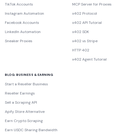
TikTok Accounts
MCP Server for Proxies
Instagram Automation
x402 Protocol
Facebook Accounts
x402 API Tutorial
LinkedIn Automation
x402 SDK
Sneaker Proxies
x402 vs Stripe
HTTP 402
x402 Agent Tutorial
BLOG: BUSINESS & EARNING
Start a Reseller Business
Reseller Earnings
Sell a Scraping API
Apify Store Alternative
Earn Crypto Scraping
Earn USDC Sharing Bandwidth