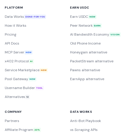
PLATFORM
EARN USDC
Data Works
Earn USDC
DONE-FOR-YOU
NEW
How it Works
Peer Network
EARN
Pricing
AI Bandwidth Economy
VISION
API Docs
Old Phone Income
MCP Server
Honeygain alternative
NEW
x402 Protocol
PacketStream alternative
AI
Service Marketplace
Pawns alternative
NEW
Pool Gateway
EarnApp alternative
NEW
Username Builder
TOOL
Alternatives
12
COMPANY
DATA WORKS
Partners
Anti-Bot Playbook
Affiliate Program
vs Scraping APIs
20%