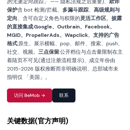
的无重定向跟踪」
—— 隐私法规之后重要)、
欺诈
保护
含 bot 检测/拦截、
多漏斗跟踪
、
高级规则与
定向
、含可自定义角色与权限的
灵活工作区
。
披露
的直接集成
:
Google、Outbrain、Facebook、
MGID、PropellerAds、Wapclick
。
支持的广告
格式
:原生、展示横幅、pop、邮件、搜索、push、
社交、视频。
三点保留
:公开档位与点击量限制在主
着陆页不可见(通过注册流程显示)、成立年份由
2015-2026 版权推断而非明确说明、总部城市未
指明仅 「美国」。
访问 BeMob →
联系
关键数据(官方声明)