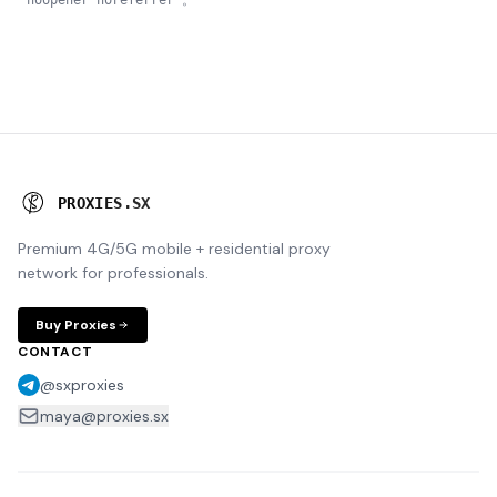
。
noopener noreferrer"
P
R
O
X
I
E
S
.
S
X
Premium 4G/5G mobile + residential proxy
network for professionals.
Buy Proxies
CONTACT
@sxproxies
maya@proxies.sx