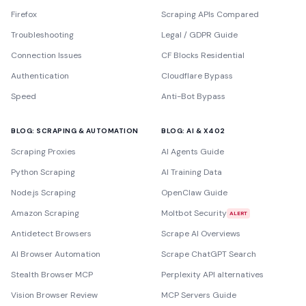
Firefox
Scraping APIs Compared
Troubleshooting
Legal / GDPR Guide
Connection Issues
CF Blocks Residential
Authentication
Cloudflare Bypass
Speed
Anti-Bot Bypass
BLOG: SCRAPING & AUTOMATION
BLOG: AI & X402
Scraping Proxies
AI Agents Guide
Python Scraping
AI Training Data
Node.js Scraping
OpenClaw Guide
Amazon Scraping
Moltbot Security
ALERT
Antidetect Browsers
Scrape AI Overviews
AI Browser Automation
Scrape ChatGPT Search
Stealth Browser MCP
Perplexity API alternatives
Vision Browser Review
MCP Servers Guide