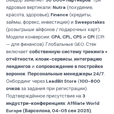
Вендор заявляет
50 000+ партнёров
. Три
ядровые вертикали:
Nutra
(похудение,
красота, здоровье),
Finance
(кредиты,
займы, форекс, инвестиции) и
Sweepstakes
(розыгрыши айфонов / подарочных карт).
Модели конверсии:
CPA, CPL, CPS
и
CPI
(CPI
— для финансов). Глобальные GEO. Стек
включает
собственную систему трекинга +
отчётности
,
клоак-сервисы
,
интеграцию
лендингов
и
сопровождение в постройке
воронок
.
Персональные менеджеры 24/7
.
Онбординг через
LeadBit Store
(
100-800
очков
за задания при регистрации).
Подтверждённое присутствие на
3
индустри-конференциях
:
Affiliate World
Europe (Барселона, 04-05 сен 2025)
,