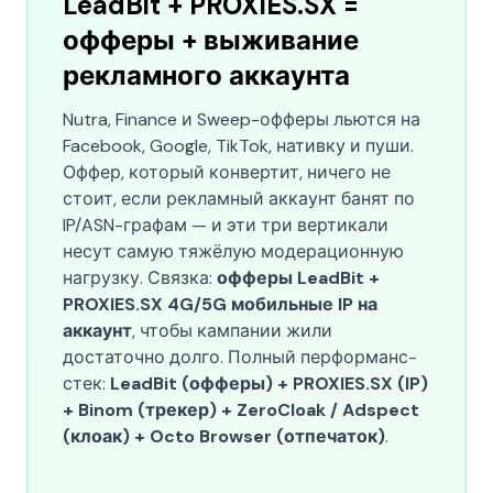
LeadBit + PROXIES.SX =
офферы + выживание
рекламного аккаунта
Nutra, Finance и Sweep-офферы льются на
Facebook, Google, TikTok, нативку и пуши.
Оффер, который конвертит, ничего не
стоит, если рекламный аккаунт банят по
IP/ASN-графам — и эти три вертикали
несут самую тяжёлую модерационную
нагрузку. Связка:
офферы LeadBit +
PROXIES.SX 4G/5G мобильные IP на
аккаунт
, чтобы кампании жили
достаточно долго. Полный перформанс-
стек:
LeadBit (офферы) + PROXIES.SX (IP)
+ Binom (трекер) + ZeroCloak / Adspect
(клоак) + Octo Browser (отпечаток)
.