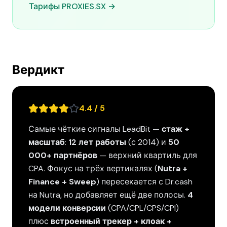
Тарифы PROXIES.SX →
Вердикт
4.4 / 5
Самые чёткие сигналы LeadBit —
стаж +
масштаб
:
12 лет работы
(с 2014) и
50
000+ партнёров
— верхний квартиль для
CPA. Фокус на трёх вертикалях (
Nutra +
Finance + Sweep
) пересекается с Dr.cash
на Nutra, но добавляет ещё две полосы.
4
модели конверсии
(CPA/CPL/CPS/CPI)
плюс
встроенный трекер + клоак +