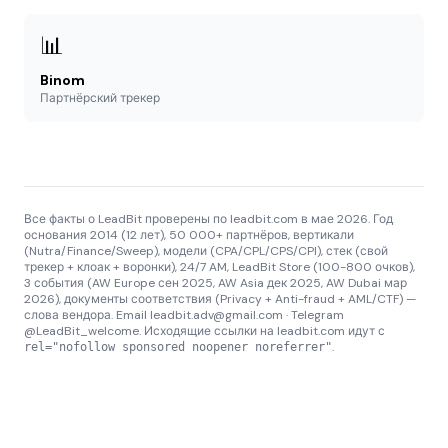
📊
Binom
Партнёрский трекер
Все факты о LeadBit проверены по leadbit.com в мае 2026. Год
основания 2014 (12 лет), 50 000+ партнёров, вертикали
(Nutra/Finance/Sweep), модели (CPA/CPL/CPS/CPI), стек (свой
трекер + клоак + воронки), 24/7 AM, LeadBit Store (100-800 очков),
3 события (AW Europe сен 2025, AW Asia дек 2025, AW Dubai мар
2026), документы соответствия (Privacy + Anti-fraud + AML/CTF) —
слова вендора. Email leadbit.adv@gmail.com · Telegram
@LeadBit_welcome. Исходящие ссылки на leadbit.com идут с
.
rel="nofollow sponsored noopener noreferrer"