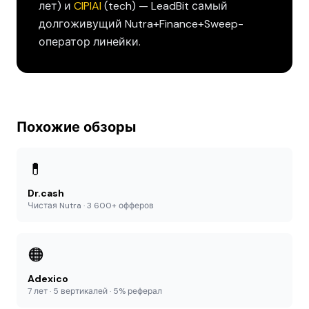
лет) и
CIPIAI
(tech) — LeadBit самый
долгоживущий Nutra+Finance+Sweep-
оператор линейки.
Похожие обзоры
💊
Dr.cash
Чистая Nutra · 3 600+ офферов
🟠
Adexico
7 лет · 5 вертикалей · 5% реферал