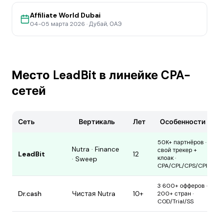
Affiliate World Dubai
04-05 марта 2026
·
Дубай, ОАЭ
Место LeadBit в линейке CPA-
сетей
Сеть
Вертикаль
Лет
Особенности
50K+ партнёров ·
Nutra · Finance
свой трекер +
LeadBit
12
клоак ·
· Sweep
CPA/CPL/CPS/CPI
3 600+ офферов ·
Dr.cash
Чистая Nutra
10+
200+ стран ·
COD/Trial/SS