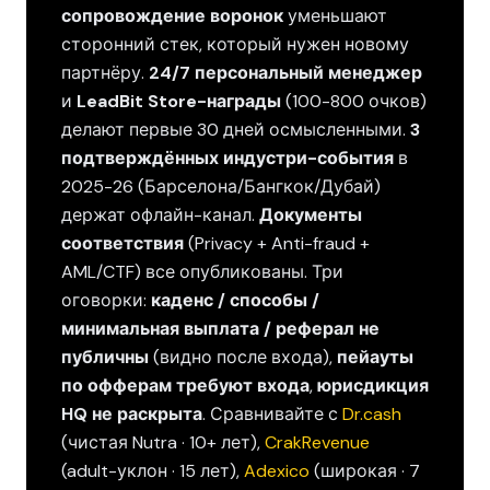
сопровождение воронок
уменьшают
сторонний стек, который нужен новому
партнёру.
24/7 персональный менеджер
и
LeadBit Store-награды
(100-800 очков)
делают первые 30 дней осмысленными.
3
подтверждённых индустри-события
в
2025-26 (Барселона/Бангкок/Дубай)
держат офлайн-канал.
Документы
соответствия
(Privacy + Anti-fraud +
AML/CTF) все опубликованы. Три
оговорки:
каденс / способы /
минимальная выплата / реферал не
публичны
(видно после входа),
пейауты
по офферам требуют входа
,
юрисдикция
HQ не раскрыта
. Сравнивайте с
Dr.cash
(чистая Nutra · 10+ лет),
CrakRevenue
(adult-уклон · 15 лет),
Adexico
(широкая · 7