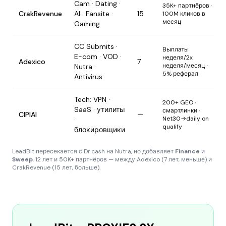
Cam · Dating ·
35K+ партнёров ·
CrakRevenue
AI · Fansite ·
15
100M кликов в
месяц
Gaming
CC Submits ·
Выплаты
E-com · VOD ·
неделя/2x
Adexico
7
неделя/месяц ·
Nutra ·
5% реферал
Antivirus
Tech: VPN ·
200+ GEO ·
SaaS · утилиты
смартлинки ·
CIPIAI
—
Net30→daily on
·
qualify
блокировщики
LeadBit пересекается с Dr.cash на Nutra, но добавляет
Finance
и
Sweep
. 12 лет и 50K+ партнёров — между Adexico (7 лет, меньше) и
CrakRevenue (15 лет, больше).