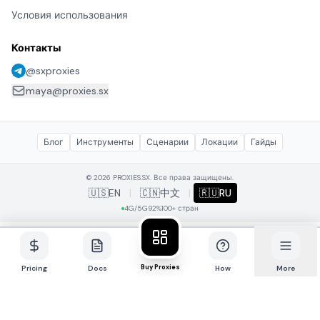
Условия использования
Контакты
@sxproxies
maya@proxies.sx
Блог
Инструменты
Сценарии
Локации
Гайды
© 2026 PROXIES.SX. Все права защищены.
🇺🇸
EN
|
🇨🇳
中文
|
🇷🇺
RU
4G/5G
92%
100+ стран
Buy Proxies
Pricing
Docs
How
More