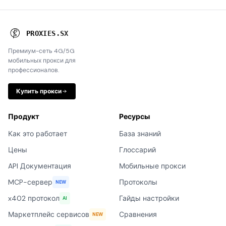
P
R
O
X
I
E
S
.
S
X
Премиум-сеть 4G/5G
мобильных прокси для
профессионалов.
Купить прокси
Продукт
Ресурсы
Как это работает
База знаний
Цены
Глоссарий
API Документация
Мобильные прокси
MCP-сервер
Протоколы
NEW
x402 протокол
Гайды настройки
AI
Маркетплейс сервисов
Сравнения
NEW