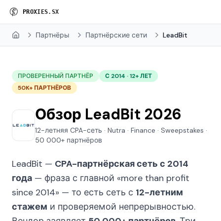
P
R
O
X
I
E
S
.
S
X
Партнёры
Партнёрские сети
LeadBit
Home
ПРОВЕРЕННЫЙ ПАРТНЁР
С 2014 · 12+ ЛЕТ
50K+ ПАРТНЁРОВ
Обзор LeadBit 2026
12-летняя CPA-сеть · Nutra · Finance · Sweepstakes ·
50 000+ партнёров
LeadBit —
CPA-партнёрская сеть с 2014
года
— фраза с главной
«more than profit
since 2014»
— то есть сеть с
12-летним
стажем
и проверяемой непрерывностью.