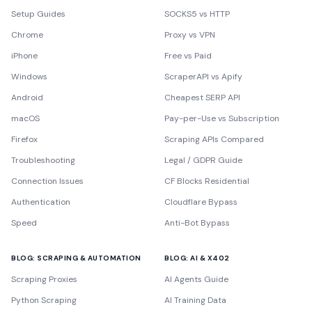
Setup Guides
SOCKS5 vs HTTP
Chrome
Proxy vs VPN
iPhone
Free vs Paid
Windows
ScraperAPI vs Apify
Android
Cheapest SERP API
macOS
Pay-per-Use vs Subscription
Firefox
Scraping APIs Compared
Troubleshooting
Legal / GDPR Guide
Connection Issues
CF Blocks Residential
Authentication
Cloudflare Bypass
Speed
Anti-Bot Bypass
BLOG: SCRAPING & AUTOMATION
BLOG: AI & X402
Scraping Proxies
AI Agents Guide
Python Scraping
AI Training Data