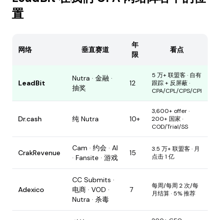
置
年
网络
垂直赛道
看点
限
5 万+ 联盟客 · 自有
Nutra · 金融 ·
LeadBit
12
跟踪 + 反屏蔽 ·
抽奖
CPA/CPL/CPS/CPI
3,600+ offer ·
Dr.cash
纯 Nutra
10+
200+ 国家 ·
COD/Trial/SS
Cam · 约会 · AI
3.5 万+ 联盟客 · 月
CrakRevenue
15
点击 1 亿
· Fansite · 游戏
CC Submits ·
每周/每周 2 次/每
Adexico
电商 · VOD ·
7
月结算 · 5% 推荐
Nutra · 杀毒