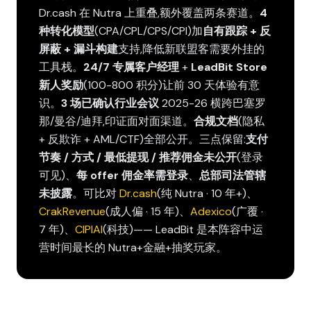
Dr.cash 在 Nutra 上重叠,额外覆盖两条赛道。
4
种转化模型
(CPA/CPL/CPS/CPI)加
自有跟踪 + 反
屏蔽 + 漏斗构建
支持,降低新联盟客需要外挂的
工具栈。
24/7 专属客户经理
+
LeadBit Store
新人奖励
(100-800 积分)让前 30 天体验有意
识。
3 场已确认行业会议
2025-26 横跨巴塞罗
那/曼谷/迪拜,印证面对面渠道。
合规文档
(隐私
+ 反欺诈 + AML/CTF)全部公开。三点保留:
支付
节奏 / 方式 / 最低提现 / 推荐佣金未公开
(登录
可见)、
每 offer 佣金率需登录
、
总部司法管辖
未披露
。可比对
Dr.cash
(纯 Nutra · 10 年+)、
CrakRevenue
(成人偏 · 15 年)、
Adexico
(广覆 ·
7 年)、
CIPIAI
(科技)—— LeadBit 是本阵容中运
营时间最长的 Nutra+金融+抽奖玩家。