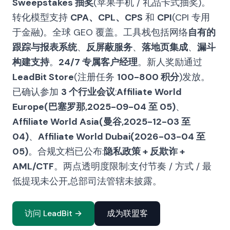
Sweepstakes 抽奖
(苹果手机 / 礼品卡式抽奖)。
转化模型支持
CPA、CPL、CPS
和
CPI
(CPI 专用
于金融)。全球 GEO 覆盖。工具栈包括网络
自有的
跟踪与报表系统
、
反屏蔽服务
、
落地页集成
、
漏斗
构建支持
。
24/7 专属客户经理
。新人奖励通过
LeadBit Store
(注册任务
100-800 积分
)发放。
已确认参加
3 个行业会议
:
Affiliate World
Europe(巴塞罗那,2025-09-04 至 05)
、
Affiliate World Asia(曼谷,2025-12-03 至
04)
、
Affiliate World Dubai(2026-03-04 至
05)
。合规文档已公布:
隐私政策 + 反欺诈 +
AML/CTF
。两点透明度限制:支付节奏 / 方式 / 最
低提现未公开,总部司法管辖未披露。
访问 LeadBit →
成为联盟客