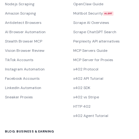
Node.js Scraping
OpenClaw Guide
Amazon Scraping
Moltbot Security
ALERT
Antidetect Browsers
Scrape AI Overviews
AI Browser Automation
Scrape ChatGPT Search
Stealth Browser MCP
Perplexity API alternatives
Vision Browser Review
MCP Servers Guide
TikTok Accounts
MCP Server for Proxies
Instagram Automation
x402 Protocol
Facebook Accounts
x402 API Tutorial
LinkedIn Automation
x402 SDK
Sneaker Proxies
x402 vs Stripe
HTTP 402
x402 Agent Tutorial
BLOG: BUSINESS & EARNING