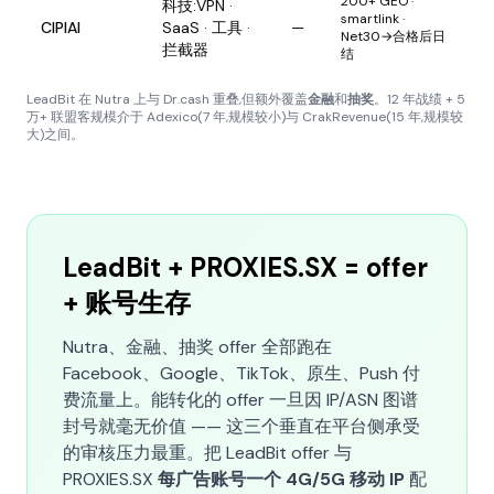
200+ GEO ·
科技:VPN ·
smartlink ·
CIPIAI
SaaS · 工具 ·
—
Net30→合格后日
拦截器
结
LeadBit 在 Nutra 上与 Dr.cash 重叠,但额外覆盖
金融
和
抽奖
。12 年战绩 + 5
万+ 联盟客规模介于 Adexico(7 年,规模较小)与 CrakRevenue(15 年,规模较
大)之间。
LeadBit + PROXIES.SX = offer
+ 账号生存
Nutra、金融、抽奖 offer 全部跑在
Facebook、Google、TikTok、原生、Push 付
费流量上。能转化的 offer 一旦因 IP/ASN 图谱
封号就毫无价值 —— 这三个垂直在平台侧承受
的审核压力最重。把 LeadBit offer 与
PROXIES.SX
每广告账号一个 4G/5G 移动 IP
配