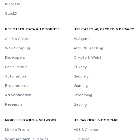
Idealista
StockX
USE CASES: DATA & ACCOUNTS
USE CASES: AI, CRYPTO & PRIVACY
All Use Cases
AI Agents
Web Scraping
AI SERP Tracking
Developers
Crypto & Web3
Social Media
Privacy
Automation
Security
E-commerce
Gaming
Ad Verification
Streaming
Research
Betting
MOBILE PROXIES & NETWORK
US CARRIERS & COMPARE
Mobile Proxies
All US Carriers
What Are Mobile Proxies
T-Mobile