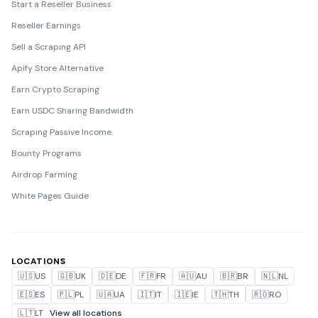
Start a Reseller Business
Reseller Earnings
Sell a Scraping API
Apify Store Alternative
Earn Crypto Scraping
Earn USDC Sharing Bandwidth
Scraping Passive Income
Bounty Programs
Airdrop Farming
White Pages Guide
LOCATIONS
🇺🇸
US
🇬🇧
UK
🇩🇪
DE
🇫🇷
FR
🇦🇺
AU
🇧🇷
BR
🇳🇱
NL
🇪🇸
ES
🇵🇱
PL
🇺🇦
UA
🇮🇹
IT
🇮🇪
IE
🇹🇭
TH
🇷🇴
RO
🇱🇹
LT
View all locations