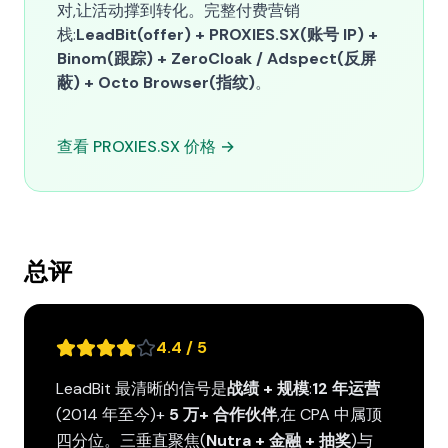
对,让活动撑到转化。完整付费营销
栈:
LeadBit(offer) + PROXIES.SX(账号 IP) +
Binom(跟踪) + ZeroCloak / Adspect(反屏
蔽) + Octo Browser(指纹)
。
查看 PROXIES.SX 价格 →
总评
4.4 / 5
LeadBit 最清晰的信号是
战绩 + 规模
:
12 年运营
(2014 年至今)+
5 万+ 合作伙伴
,在 CPA 中属顶
四分位。三垂直聚焦(
Nutra + 金融 + 抽奖
)与