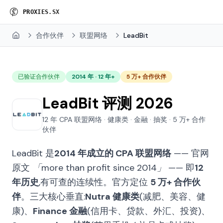
P
R
O
X
I
E
S
.
S
X
合作伙伴
联盟网络
LeadBit
Home
已验证合作伙伴
2014 年 · 12 年+
5 万+ 合作伙伴
LeadBit 评测 2026
12 年 CPA 联盟网络 · 健康类 · 金融 · 抽奖 · 5 万+ 合作
伙伴
LeadBit 是
2014 年成立的 CPA 联盟网络
—— 官网
原文
「more than profit since 2014」
—— 即
12
年历史
,有可查的连续性。官方定位
5 万+ 合作伙
伴
。三大核心垂直:
Nutra 健康类
(减肥、美容、健
康)、
Finance 金融
(信用卡、贷款、外汇、投资)、