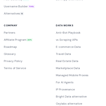
Username Builder
TOOL
Alternatives
12
COMPANY
DATA WORKS
Partners
Anti-Bot Playbook
Affiliate Program
vs Scraping APIs
20%
Roadmap
E-commerce Data
Glossary
Travel Data
Privacy Policy
Real Estate Data
Terms of Service
Marketplace Data
Managed Mobile Proxies
For AI Agents
IP Provenance
Bright Data alternative
Oxylabs alternative