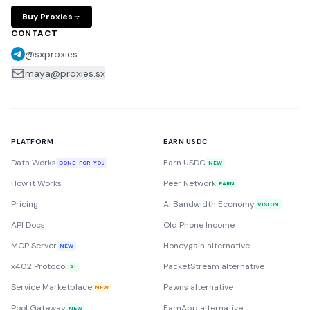
Buy Proxies
CONTACT
@sxproxies
maya@proxies.sx
PLATFORM
EARN USDC
Data Works
Earn USDC
DONE-FOR-YOU
NEW
How it Works
Peer Network
EARN
Pricing
AI Bandwidth Economy
VISION
API Docs
Old Phone Income
MCP Server
Honeygain alternative
NEW
x402 Protocol
PacketStream alternative
AI
Service Marketplace
Pawns alternative
NEW
Pool Gateway
EarnApp alternative
NEW