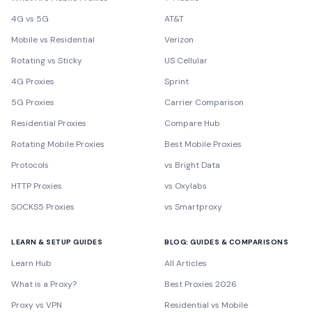
4G vs 5G
AT&T
Mobile vs Residential
Verizon
Rotating vs Sticky
US Cellular
4G Proxies
Sprint
5G Proxies
Carrier Comparison
Residential Proxies
Compare Hub
Rotating Mobile Proxies
Best Mobile Proxies
Protocols
vs Bright Data
HTTP Proxies
vs Oxylabs
SOCKS5 Proxies
vs Smartproxy
LEARN & SETUP GUIDES
BLOG: GUIDES & COMPARISONS
Learn Hub
All Articles
What is a Proxy?
Best Proxies 2026
Proxy vs VPN
Residential vs Mobile