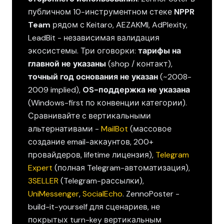
публичном 10-инструментном стеке
NPPR
Team
рядом с Keitaro, AEZAKMI, AdPlexity,
LeadBit - независимая валидация
экосистемы. Три оговорки:
тарифы на
главной не указаны
(shop / контакт),
точный год основания не указан
(~2008-
2009 implied),
OS-поддержка не указана
(Windows-first по конвенции категории).
Сравнивайте с вертикальными
альтернативами -
MailBot
(массовое
создание email-аккаунтов, 200+
провайдеров, lifetime лицензия),
Telegram
Expert
(полная Telegram-автоматизация),
3SELLER
(Telegram-рассылки),
UniMessenger
,
SocialEcho
. ZennoPoster -
build-it-yourself для сценариев, не
покрытых turn-key вертикальным