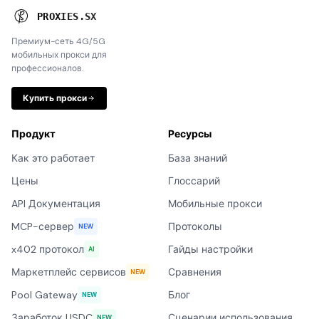
P
R
O
X
I
E
S
.
S
X
Премиум-сеть 4G/5G
мобильных прокси для
профессионалов.
Купить прокси
Продукт
Ресурсы
Как это работает
База знаний
Цены
Глоссарий
API Документация
Мобильные прокси
MCP-сервер
Протоколы
NEW
x402 протокол
Гайды настройки
AI
Маркетплейс сервисов
Сравнения
NEW
Pool Gateway
Блог
NEW
Заработок USDC
Сценарии использования
NEW