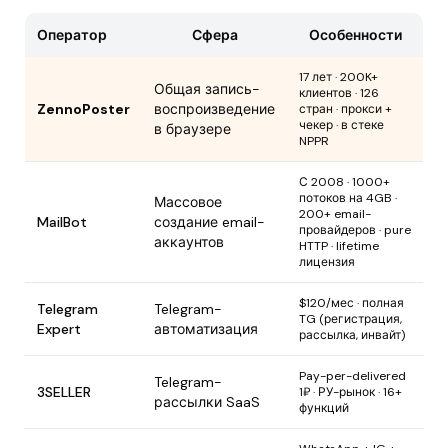
Оператор
Сфера
Особенности
17 лет · 200K+
Общая запись-
клиентов · 126
ZennoPoster
воспроизведение
стран · прокси +
чекер · в стеке
в браузере
NPPR
С 2008 · 1000+
потоков на 4GB ·
Массовое
200+ email-
MailBot
создание email-
провайдеров · pure
аккаунтов
HTTP · lifetime
лицензия
$120/мес · полная
Telegram
Telegram-
TG (регистрация,
Expert
автоматизация
рассылка, инвайт)
Pay-per-delivered
Telegram-
3SELLER
1₽ · РУ-рынок · 16+
рассылки SaaS
функций