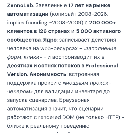
ZennoLab
. Заявленные
17 лет на рынке
автоматизации
(копирайт 2008-2026,
implies founding ~2008-2009) с
200 000+
клиентов в 126 странах
и
5 000 активного
сообщества
.
Ядро
: записывает действия
человека на web-ресурсах -
«заполнение
форм, клики»
- и воспроизводит их в
десятках и сотнях потоков в Professional
Version
.
Анонимность
: встроенная
поддержка прокси с
«мощным прокси-
чекером»
для валидации инвентаря до
запуска сценариев. Браузерная
автоматизация значит, что сценарии
работают с rendered DOM (не только HTTP) -
ближе к реальному поведению