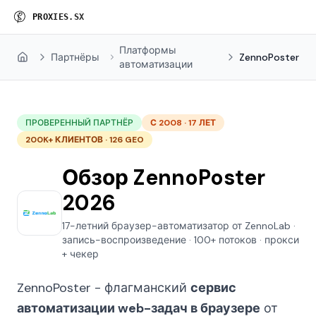
P
R
O
X
I
E
S
.
S
X
Платформы
Партнёры
ZennoPoster
Home
автоматизации
ПРОВЕРЕННЫЙ ПАРТНЁР
С 2008 · 17 ЛЕТ
200K+ КЛИЕНТОВ · 126 GEO
Обзор ZennoPoster
2026
17-летний браузер-автоматизатор от ZennoLab ·
запись-воспроизведение · 100+ потоков · прокси
+ чекер
ZennoPoster - флагманский
сервис
автоматизации web-задач в браузере
от