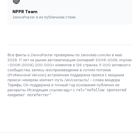
🔴
NPPR Team
ZennoPoster в их публичном стеке
Все факты о ZennoPoster проверены по zennolab.com/en в мае
2026. 17 лет на рынке автоматизации (копирайт 2008-2026, implies
~2008-2009), 200 000+ клиентов в 126 странах, 5 000 активного
сообщества, запись-воспроизведение в сотнях потоков
(Professional Version), встроенная поддержка прокси с мощным
прокси-чекером, контакт-путь /en/contacts/ - слова вендора.
Тарифы, OS-поддержка и точный год основания публично не
раскрыты. Исходящие ссылки идут с
rel="nofollow sponsored
.
noopener noreferrer"