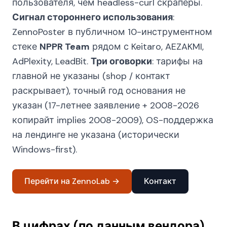
пользователя, чем headless-curl скраперы.
Сигнал стороннего использования
:
ZennoPoster в публичном 10-инструментном
стеке
NPPR Team
рядом с Keitaro, AEZAKMI,
AdPlexity, LeadBit.
Три оговорки
: тарифы на
главной не указаны (shop / контакт
раскрывает), точный год основания не
указан (17-летнее заявление + 2008-2026
копирайт implies 2008-2009), OS-поддержка
на лендинге не указана (исторически
Windows-first).
Перейти на ZennoLab →
Контакт
В цифрах (по данным вендора)