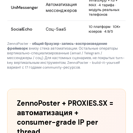
WhatsApp + IG +
Автоматизация
MAX · 4 тарифа ·
UniMessenger
модуль реальных
мессенджеров
телефонов
10 платформ · 10K+
SocialEcho
Соц-SaaS
юзеров · 4.9/5
ZennoPoster -
общий браузер-запись-воспроизведение
фреймворк
внизу стека автоматизации. Остальные операторы
вертикально-специализированные (email / Telegram /
мессенджеры / соц). Для кастомных сценариев, не покрытых turn-
key вертикальным инструментом, ZennoPoster - build-it-yourself
вариант с 17 годами community-ресурсов.
ZennoPoster + PROXIES.SX =
автоматизация +
consumer-grade IP per
thread