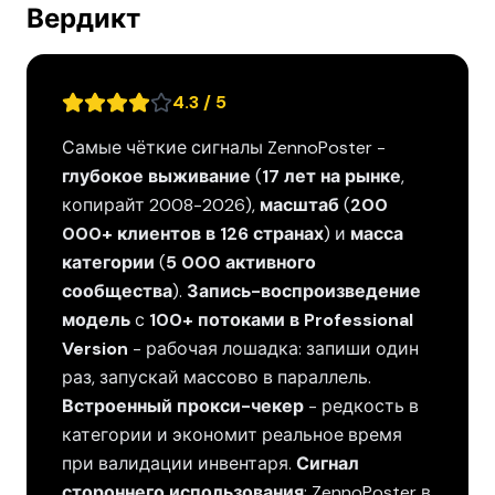
Вердикт
4.3 / 5
Самые чёткие сигналы ZennoPoster -
глубокое выживание
(
17 лет на рынке
,
копирайт 2008-2026),
масштаб
(
200
000+ клиентов в 126 странах
) и
масса
категории
(
5 000 активного
сообщества
).
Запись-воспроизведение
модель
с
100+ потоками в Professional
Version
- рабочая лошадка: запиши один
раз, запускай массово в параллель.
Встроенный прокси-чекер
- редкость в
категории и экономит реальное время
при валидации инвентаря.
Сигнал
стороннего использования
: ZennoPoster в