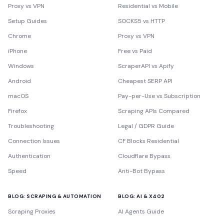
Proxy vs VPN
Residential vs Mobile
Setup Guides
SOCKS5 vs HTTP
Chrome
Proxy vs VPN
iPhone
Free vs Paid
Windows
ScraperAPI vs Apify
Android
Cheapest SERP API
macOS
Pay-per-Use vs Subscription
Firefox
Scraping APIs Compared
Troubleshooting
Legal / GDPR Guide
Connection Issues
CF Blocks Residential
Authentication
Cloudflare Bypass
Speed
Anti-Bot Bypass
BLOG: SCRAPING & AUTOMATION
BLOG: AI & X402
Scraping Proxies
AI Agents Guide