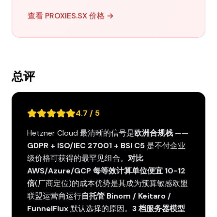
查看 PROXIES.SX 价格 →
总评
4.7 / 5
Hetzner Cloud 最清晰的信号是
欧洲合规栈
——
GDPR + ISO/IEC 27001 + BSI C5
是不付企业
级价格可获得的最罕见组合。
对比
AWS/Azure/GCP 每等效计算单位便宜 10-12
倍
(厂商定位)的成本优势是其成为预算敏感欧盟
联盟运营商运行
自托管 Binom / Keitaro /
FunnelFlux
默认选择的原因。
3 档服务器模型