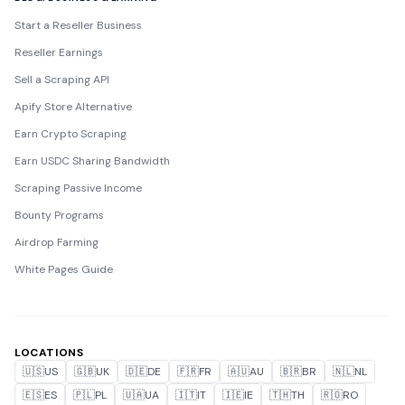
Start a Reseller Business
Reseller Earnings
Sell a Scraping API
Apify Store Alternative
Earn Crypto Scraping
Earn USDC Sharing Bandwidth
Scraping Passive Income
Bounty Programs
Airdrop Farming
White Pages Guide
LOCATIONS
🇺🇸
US
🇬🇧
UK
🇩🇪
DE
🇫🇷
FR
🇦🇺
AU
🇧🇷
BR
🇳🇱
NL
🇪🇸
ES
🇵🇱
PL
🇺🇦
UA
🇮🇹
IT
🇮🇪
IE
🇹🇭
TH
🇷🇴
RO