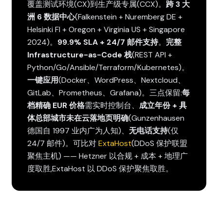
覆盖测试环境(CX)到生产级专属(CCX)。
跨 3 大
洲 6 数据中心
(Falkenstein + Nuremberg DE +
Helsinki FI + Oregon + Virginia US + Singapore
2024)。
99.9% SLA + 24/7 邮件支持
。
完整
Infrastructure-as-Code 栈
(REST API +
Python/Go/Ansible/Terraform/Kubernetes)。
一键应用
(Docker、WordPress、Nextcloud、
GitLab、Prometheus、Grafana)。三点保留:
每
档精确 EUR 价格
需实时控制台、
成立年份 + 具
体总部城市未在云落地页明确
(Gunzenhausen
德国自 1997 业内广为人知)、
无电话支持
(仅
24/7 邮件)。可比对
ExtaHost
(DDoS 保护联盟
聚焦主机) —— Hetzner 以合规 + 成本 + 地理广
度取胜,ExtaHost 以 DDoS 保护聚焦取胜。