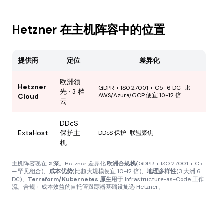
Hetzner 在主机阵容中的位置
提供商
定位
差异化
欧洲领
Hetzner
GDPR + ISO 27001 + C5 · 6 DC · 比
先 · 3 档
AWS/Azure/GCP 便宜 10-12 倍
Cloud
云
DDoS
ExtaHost
保护主
DDoS 保护 · 联盟聚焦
机
主机阵容现在
2 深
。Hetzner 差异化:
欧洲合规栈
(GDPR + ISO 27001 + C5
— 罕见组合)、
成本优势
(比超大规模便宜 10-12 倍)、
地理多样性
(3 大洲 6
DC)、
Terraform/Kubernetes 原生
用于 Infrastructure-as-Code 工作
流。合规 + 成本效益的自托管跟踪器基础设施选 Hetzner。