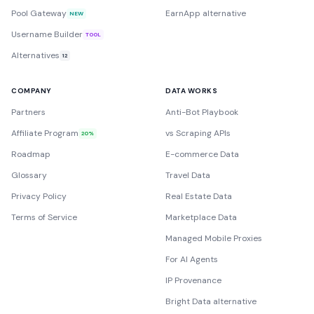
Pool Gateway
EarnApp alternative
NEW
Username Builder
TOOL
Alternatives
12
COMPANY
DATA WORKS
Partners
Anti-Bot Playbook
Affiliate Program
vs Scraping APIs
20%
Roadmap
E-commerce Data
Glossary
Travel Data
Privacy Policy
Real Estate Data
Terms of Service
Marketplace Data
Managed Mobile Proxies
For AI Agents
IP Provenance
Bright Data alternative