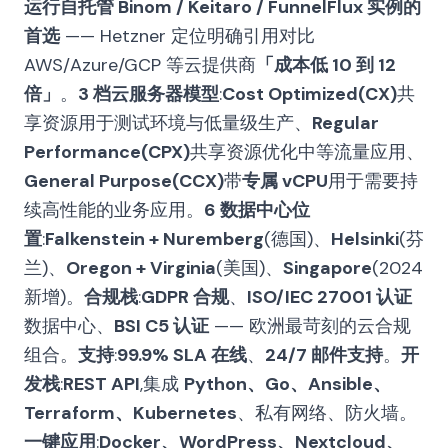
运行自托管 Binom / Keitaro / FunnelFlux 实例的
首选
—— Hetzner 定位明确引用对比
AWS/Azure/GCP 等云提供商
「成本低 10 到 12
倍」
。
3 档云服务器模型
:
Cost Optimized(CX)
共
享资源用于测试环境与低量级生产、
Regular
Performance(CPX)
共享资源优化中等流量应用、
General Purpose(CCX)
带
专属 vCPU
用于需要持
续高性能的业务应用。
6 数据中心位
置
:
Falkenstein + Nuremberg
(德国)、
Helsinki
(芬
兰)、
Oregon + Virginia
(美国)、
Singapore
(2024
新增)。
合规栈
:
GDPR 合规
、
ISO/IEC 27001 认证
数据中心、
BSI C5 认证
—— 欧洲最苛刻的云合规
组合。
支持
:
99.9% SLA 在线
、
24/7 邮件支持
。
开
发栈
:
REST API
,集成
Python、Go、Ansible、
Terraform、Kubernetes
、私有网络、防火墙。
一键应用
:
Docker、WordPress、Nextcloud、