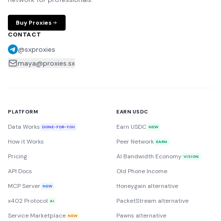
Buy Proxies
CONTACT
@sxproxies
maya@proxies.sx
PLATFORM
EARN USDC
Data Works
Earn USDC
DONE-FOR-YOU
NEW
How it Works
Peer Network
EARN
Pricing
AI Bandwidth Economy
VISION
API Docs
Old Phone Income
MCP Server
Honeygain alternative
NEW
x402 Protocol
PacketStream alternative
AI
Service Marketplace
Pawns alternative
NEW