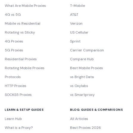
What Are Mobile Proxies
T-Mobile
4G vs 5G
AT&T
Mobile vs Residential
Verizon
Rotating vs Sticky
US Cellular
4G Proxies
Sprint
5G Proxies
Carrier Comparison
Residential Proxies
Compare Hub
Rotating Mobile Proxies
Best Mobile Proxies
Protocols
vs Bright Data
HTTP Proxies
vs Oxylabs
SOCKS5 Proxies
vs Smartproxy
LEARN & SETUP GUIDES
BLOG: GUIDES & COMPARISONS
Learn Hub
All Articles
What is a Proxy?
Best Proxies 2026