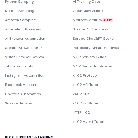
Python Scraping
AI Training Data
Node.js Scraping
OpenClaw Guide
Amazon Scraping
Moltbot Security
ALERT
Antidetect Browsers
Scrape AI Overviews
AI Browser Automation
Scrape ChatGPT Search
Stealth Browser MCP
Perplexity API alternatives
Vision Browser Review
MCP Servers Guide
TikTok Accounts
MCP Server for Proxies
Instagram Automation
x402 Protocol
Facebook Accounts
x402 API Tutorial
LinkedIn Automation
x402 SDK
Sneaker Proxies
x402 vs Stripe
HTTP 402
x402 Agent Tutorial
BLOG: BUSINESS & EARNING