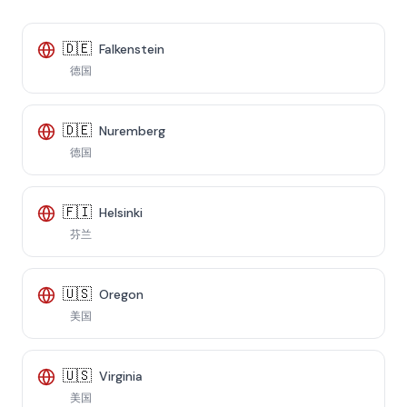
🇩🇪
Falkenstein
德国
🇩🇪
Nuremberg
德国
🇫🇮
Helsinki
芬兰
🇺🇸
Oregon
美国
🇺🇸
Virginia
美国