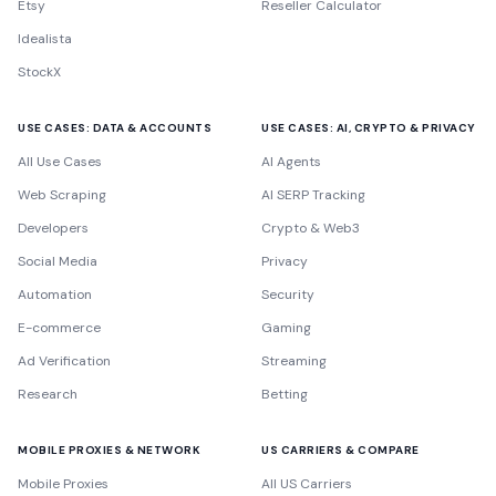
Etsy
Reseller Calculator
Idealista
StockX
USE CASES: DATA & ACCOUNTS
USE CASES: AI, CRYPTO & PRIVACY
All Use Cases
AI Agents
Web Scraping
AI SERP Tracking
Developers
Crypto & Web3
Social Media
Privacy
Automation
Security
E-commerce
Gaming
Ad Verification
Streaming
Research
Betting
MOBILE PROXIES & NETWORK
US CARRIERS & COMPARE
Mobile Proxies
All US Carriers