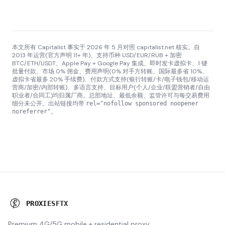
本文所有 Capitalist 事实于 2026 年 5 月对照 capitalist.net 核实。自
2013 年运营(官方声明 11+ 年)、支持币种 USD/EUR/RUB + 加密
BTC/ETH/USDT、Apple Pay + Google Pay 集成、即时发卡虚拟卡、1 键
批量付款、市场 0% 佣金、费用声明(0% 对手方转账、国际最多省 10%、
虚拟卡省最多 20% 手续费)、付款方式支持(银行转账/卡/电子钱包/移动运
营商/加密/内部转账)、多语言支持、目标用户(个人/企业/联盟营销者/自由
职业者/合同工)均归属厂商。总部地址、最低余额、监管许可与每交易费用
细分未公开。出站链接均带
rel="nofollow sponsored noopener
。
noreferrer"
P
R
O
X
I
E
S
.
S
X
Premium 4G/5G mobile + residential proxy