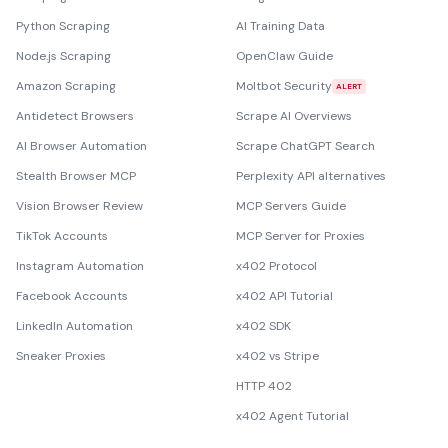
Python Scraping
AI Training Data
Node.js Scraping
OpenClaw Guide
Amazon Scraping
Moltbot Security
ALERT
Antidetect Browsers
Scrape AI Overviews
AI Browser Automation
Scrape ChatGPT Search
Stealth Browser MCP
Perplexity API alternatives
Vision Browser Review
MCP Servers Guide
TikTok Accounts
MCP Server for Proxies
Instagram Automation
x402 Protocol
Facebook Accounts
x402 API Tutorial
LinkedIn Automation
x402 SDK
Sneaker Proxies
x402 vs Stripe
HTTP 402
x402 Agent Tutorial