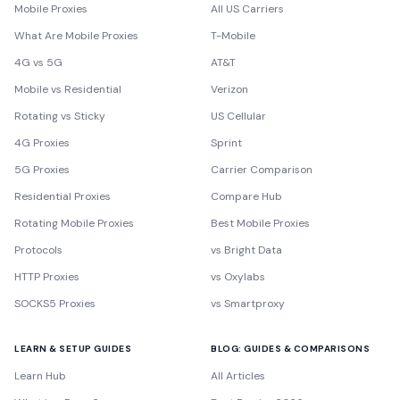
Mobile Proxies
All US Carriers
What Are Mobile Proxies
T-Mobile
4G vs 5G
AT&T
Mobile vs Residential
Verizon
Rotating vs Sticky
US Cellular
4G Proxies
Sprint
5G Proxies
Carrier Comparison
Residential Proxies
Compare Hub
Rotating Mobile Proxies
Best Mobile Proxies
Protocols
vs Bright Data
HTTP Proxies
vs Oxylabs
SOCKS5 Proxies
vs Smartproxy
LEARN & SETUP GUIDES
BLOG: GUIDES & COMPARISONS
Learn Hub
All Articles