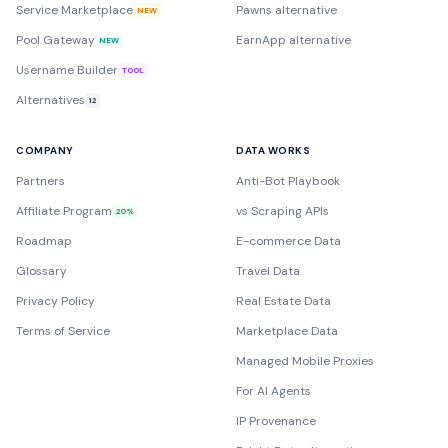
Service Marketplace
Pawns alternative
NEW
Pool Gateway
EarnApp alternative
NEW
Username Builder
TOOL
Alternatives
12
COMPANY
DATA WORKS
Partners
Anti-Bot Playbook
Affiliate Program
vs Scraping APIs
20%
Roadmap
E-commerce Data
Glossary
Travel Data
Privacy Policy
Real Estate Data
Terms of Service
Marketplace Data
Managed Mobile Proxies
For AI Agents
IP Provenance