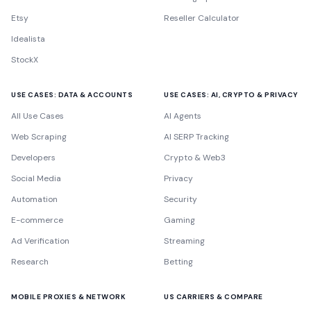
Etsy
Reseller Calculator
Idealista
StockX
USE CASES: DATA & ACCOUNTS
USE CASES: AI, CRYPTO & PRIVACY
All Use Cases
AI Agents
Web Scraping
AI SERP Tracking
Developers
Crypto & Web3
Social Media
Privacy
Automation
Security
E-commerce
Gaming
Ad Verification
Streaming
Research
Betting
MOBILE PROXIES & NETWORK
US CARRIERS & COMPARE