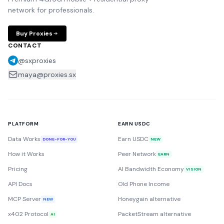
network for professionals.
Buy Proxies
CONTACT
@sxproxies
maya@proxies.sx
PLATFORM
EARN USDC
Data Works
Earn USDC
DONE-FOR-YOU
NEW
How it Works
Peer Network
EARN
Pricing
AI Bandwidth Economy
VISION
API Docs
Old Phone Income
MCP Server
Honeygain alternative
NEW
x402 Protocol
PacketStream alternative
AI