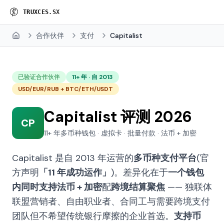
P
R
O
X
I
E
S
.
S
X
合作伙伴
支付
Capitalist
Home
已验证合作伙伴
11+ 年 · 自 2013
USD/EUR/RUB + BTC/ETH/USDT
Capitalist 评测 2026
CP
11+ 年多币种钱包 · 虚拟卡 · 批量付款 · 法币 + 加密
Capitalist 是自 2013 年运营的
多币种支付平台
(官
方声明
「11 年成功运作」
)。差异化在于
一个钱包
内同时支持法币 + 加密
配
跨境结算聚焦
—— 独联体
联盟营销者、自由职业者、合同工与需要跨境支付
团队但不希望传统银行摩擦的企业首选。
支持币