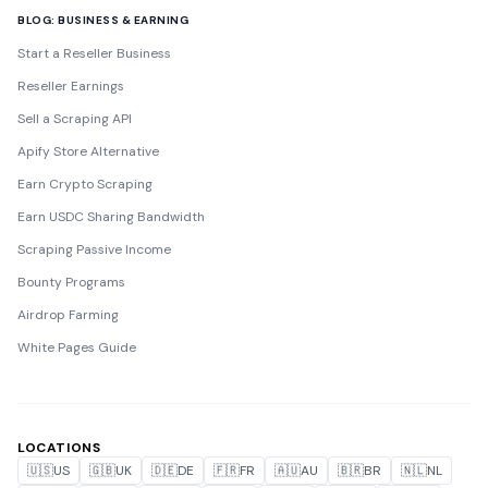
BLOG: BUSINESS & EARNING
Start a Reseller Business
Reseller Earnings
Sell a Scraping API
Apify Store Alternative
Earn Crypto Scraping
Earn USDC Sharing Bandwidth
Scraping Passive Income
Bounty Programs
Airdrop Farming
White Pages Guide
LOCATIONS
🇺🇸
US
🇬🇧
UK
🇩🇪
DE
🇫🇷
FR
🇦🇺
AU
🇧🇷
BR
🇳🇱
NL