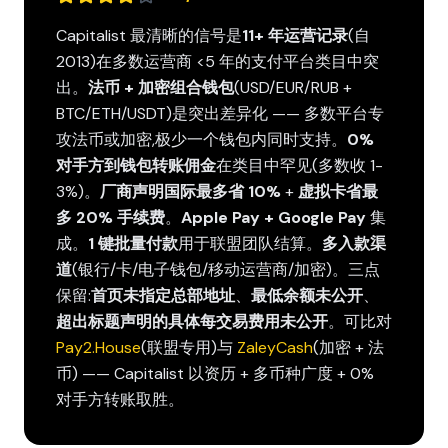
Capitalist 最清晰的信号是
11+ 年运营记录
(自
2013)在多数运营商 <5 年的支付平台类目中突
出。
法币 + 加密组合钱包
(USD/EUR/RUB +
BTC/ETH/USDT)是突出差异化 —— 多数平台专
攻法币或加密,极少一个钱包内同时支持。
0%
对手方到钱包转账佣金
在类目中罕见(多数收 1-
3%)。
厂商声明国际最多省 10%
+
虚拟卡省最
多 20% 手续费
。
Apple Pay + Google Pay
集
成。
1 键批量付款
用于联盟团队结算。
多入款渠
道
(银行/卡/电子钱包/移动运营商/加密)。三点
保留:
首页未指定总部地址
、
最低余额未公开
、
超出标题声明的具体每交易费用未公开
。可比对
Pay2.House
(联盟专用)与
ZaleyCash
(加密 + 法
币) —— Capitalist 以资历 + 多币种广度 + 0%
对手方转账取胜。