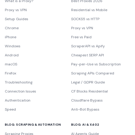
What is a Proxy?
Best Proxies 2026
Proxy vs VPN
Residential vs Mobile
Setup Guides
SOCKS5 vs HTTP
Chrome
Proxy vs VPN
iPhone
Free vs Paid
Windows
ScraperAPI vs Apify
Android
Cheapest SERP API
macOS
Pay-per-Use vs Subscription
Firefox
Scraping APIs Compared
Troubleshooting
Legal / GDPR Guide
Connection Issues
CF Blocks Residential
Authentication
Cloudflare Bypass
Speed
Anti-Bot Bypass
BLOG: SCRAPING & AUTOMATION
BLOG: AI & X402
Scraping Proxies
AI Agents Guide