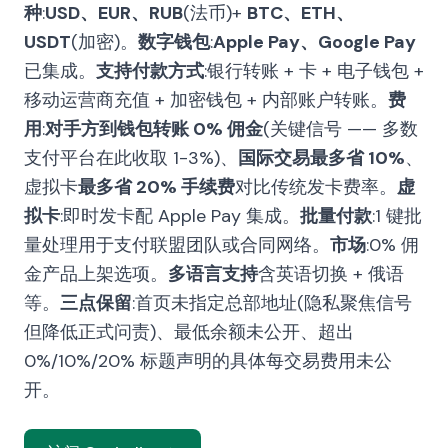
种
:
USD、EUR、RUB
(法币)+
BTC、ETH、
USDT
(加密)。
数字钱包
:
Apple Pay、Google Pay
已集成。
支持付款方式
:银行转账 + 卡 + 电子钱包 +
移动运营商充值 + 加密钱包 + 内部账户转账。
费
用
:
对手方到钱包转账 0% 佣金
(关键信号 —— 多数
支付平台在此收取 1-3%)、
国际交易最多省 10%
、
虚拟卡
最多省 20% 手续费
对比传统发卡费率。
虚
拟卡
:即时发卡配 Apple Pay 集成。
批量付款
:1 键批
量处理用于支付联盟团队或合同网络。
市场
:0% 佣
金产品上架选项。
多语言支持
含英语切换 + 俄语
等。
三点保留
:首页未指定总部地址(隐私聚焦信号
但降低正式问责)、最低余额未公开、超出
0%/10%/20% 标题声明的具体每交易费用未公
开。