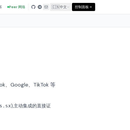
🇨🇳
客
Peer 网络
中文
控制面板
ok、Google、TikTok 等
),主动集成的直接证
s.sx