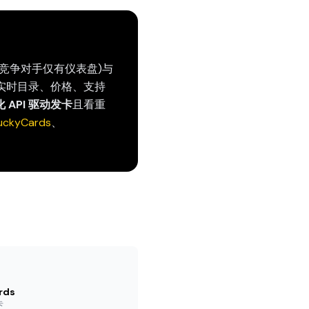
—— 多数竞争对手仅有仪表盘)与
,实时目录、价格、支持
 API 驱动发卡
且看重
uckyCards
、
rds
卡