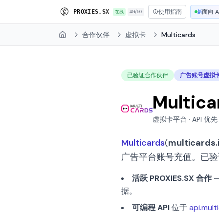
使用指南
面向 A
P
R
O
X
I
E
S
.
S
X
在线
4G/5G
新
合作伙伴
虚拟卡
Multicards
Home
已验证合作伙伴
广告账号虚拟
Multic
虚拟卡平台 · API 优先 
Multicards
(
multicards.
广告平台账号充值。已验
活跃 PROXIES.SX 合作
—
据。
可编程 API
位于
api.mult