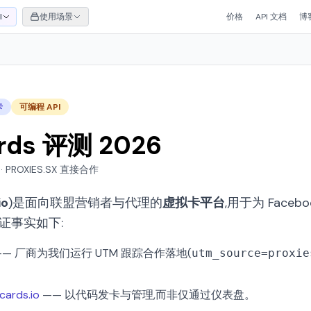
I
使用场景
价格
API 文档
博
卡
可编程 API
ards 评测 2026
· PROXIES.SX 直接合作
io
)是面向联盟营销者与代理的
虚拟卡平台
,用于为 Facebo
证事实如下:
— 厂商为我们运行 UTM 跟踪合作落地(
utm_source=proxie
icards.io
—— 以代码发卡与管理,而非仅通过仪表盘。