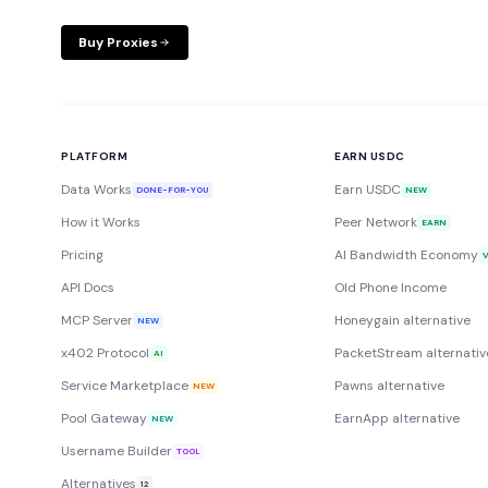
Buy Proxies
PLATFORM
EARN USDC
Data Works
Earn USDC
DONE-FOR-YOU
NEW
How it Works
Peer Network
EARN
Pricing
AI Bandwidth Economy
API Docs
Old Phone Income
MCP Server
Honeygain alternative
NEW
x402 Protocol
PacketStream alternativ
AI
Service Marketplace
Pawns alternative
NEW
Pool Gateway
EarnApp alternative
NEW
Username Builder
TOOL
Alternatives
12