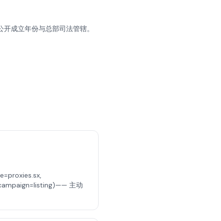
未公开成立年份与总部司法管辖。
roxies.sx,
campaign=listing)—— 主动