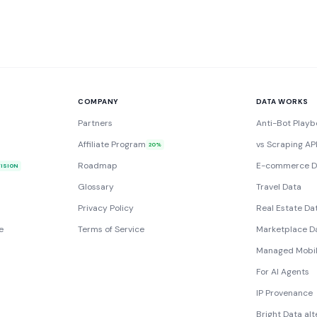
COMPANY
DATA WORKS
Partners
Anti-Bot Playb
Affiliate Program
vs Scraping AP
20%
Roadmap
E-commerce D
VISION
Glossary
Travel Data
Privacy Policy
Real Estate Da
e
Terms of Service
Marketplace D
Managed Mobil
For AI Agents
IP Provenance
Bright Data alt