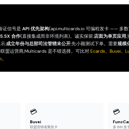
的已验证信号是
API 优先架构
(api.multicards.io 可编程发卡 
S.SX 合作
(直接集成而非环境列表)。诚实保留:
店面为单页应用
示;
成立年份与总部司法管辖未公开
;先小额测试下单。需要
规模化
合作的联盟运营商,Multicards 是不错选择。可比对
Ecards
、
Buvei
、
L
o
。
💳
💳
Buvei
FuncCa
联盟营销者聚焦卡
多 BIN 发