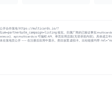
月通过公开合作落地
https://multicards.io/?
核实。归属厂商的已验证事实:multicards.i
dium=partner&utm_campaign=listing
roxies.sx)、api.multicards.io 可编程 API、单页应用店面(无登录前内容)
性未在落地页公开 —— 在注册后应用中显示。类目放置:虚拟卡。出站链接均带
rel="n