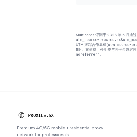
Multicards 评测于 2026 年 5 
utm_source=proxies.sx&utm_me
UTM 跟踪合作集成(utm_source=p
BIN、充值费、外汇费与各平台兼容
。
noreferrer"
P
R
O
X
I
E
S
.
S
X
Premium 4G/5G mobile + residential proxy
network for professionals.