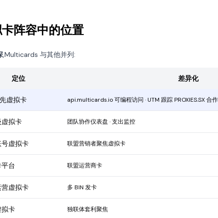
在虚拟卡阵容中的位置
深
,Multicards 与其他并列:
定位
差异化
 优先虚拟卡
api.multicards.io 可编程访问 · UTM 跟踪 PROXIES.SX 
级虚拟卡
团队协作仪表盘 · 支出监控
账号虚拟卡
联盟营销者聚焦虚拟卡
卡平台
联盟运营商卡
运营虚拟卡
多 BIN 发卡
虚拟卡
独联体套利聚焦