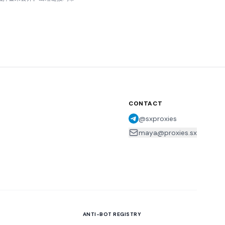
CONTACT
@sxproxies
maya@proxies.sx
ANTI-BOT REGISTRY