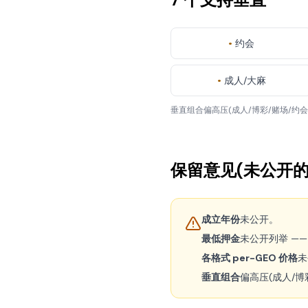
•
约会
•
成人/大麻
垂直组合偏高压(成人/博彩/赌场/约
保留意见(未公开的
成立年份
未公开。
最低押金
未公开列举 —
各格式 per-GEO 价格
未
垂直组合
偏高压(成人/博