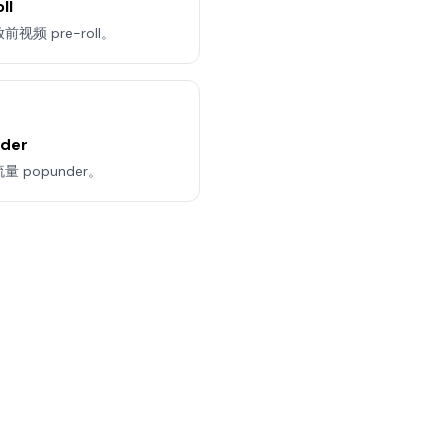
ll
视频 pre-roll。
der
 popunder。