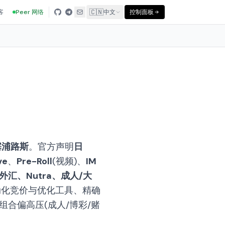
🇨🇳
客
Peer 网络
中文
控制面板
, 塞浦路斯
。官方声明
日
ve
、
Pre-Roll
(视频)、
IM
、外汇、Nutra、成人/大
自动化竞价与优化工具、精确
组合偏高压(成人/博彩/赌