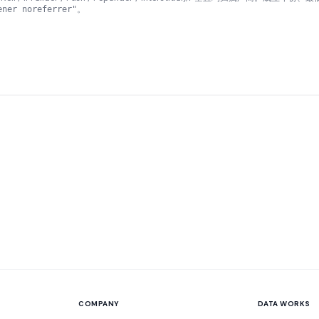
。
ener noreferrer"
COMPANY
DATA WORKS