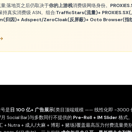
模交付流量;落地页之后仍取决于
你的上游栈
消费级网络身份。
PROXIES.
持真实消费级 ASN。组合:
TrafficStars(流量)+ PROXIES.
om(归因)+ Adspect/ZeroCloak(反屏蔽)+ Octo Browser(指
 →
的信号是
日 100 亿+ 广告展示
(类目顶端规模 —— 线性化即 ~3000 亿+
0 亿/月 Social Bar)与多数同行不提供的
Pre-Roll + IM Slider
格式
+ 外汇 + Nutra + 成人/大麻 + 博彩 + 赌场)覆盖最高压力付费流量类