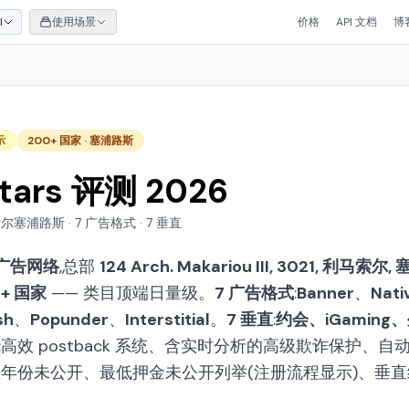
I
使用场景
价格
API 文档
博
示
200+ 国家 · 塞浦路斯
Stars 评测 2026
塞浦路斯 · 7 广告格式 · 7 垂直
广告网络
,总部
124 Arch. Makariou III, 3021, 利马索尔
0+ 国家
—— 类目顶端日量级。
7 广告格式
:
Banner
、
Nati
sh
、
Popunder
、
Interstitial
。
7 垂直
:
约会、iGaming
:高效 postback 系统、含实时分析的高级欺诈保护、
立年份未公开、最低押金未公开列举(注册流程显示)、垂直