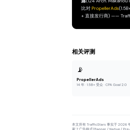
露
(124 Arch. Makari
比对
PropellerAds
(1.5
+ 直接发行商) —— Traf
相关评测
📡
PropellerAds
14 年 · 1.5B+ 受众 · CPA Goal 2.0
本文所有 TrafficStars 事实于 2026 年
家;7 广告格式(Banner / Native / 