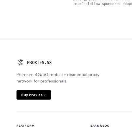
rel="nofollow sponsored noop
P
R
O
X
I
E
S
.
S
X
Premium 4G/5G mobile + residential proxy
network for professionals.
Buy Proxies
PLATFORM
EARN USDC