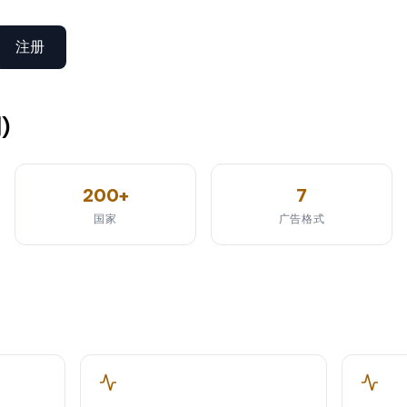
注册
)
200+
7
国家
广告格式