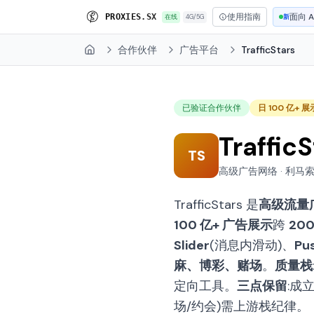
使用指南
面向 A
P
R
O
X
I
E
S
.
S
X
在线
4G/5G
新
合作伙伴
广告平台
TrafficStars
Home
已验证合作伙伴
日 100 亿+ 展
Traffic
TS
高级广告网络 · 利马索尔
TrafficStars 是
高级流量
100 亿+ 广告展示
跨
20
Slider
(消息内滑动)、
Pu
麻、博彩、赌场
。
质量栈
定向工具。
三点保留
:成
场/约会)需上游栈纪律。