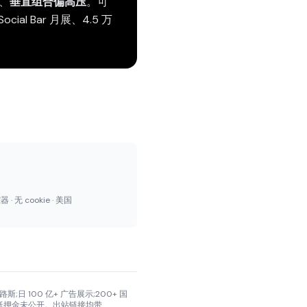
、
垂直组合偏高压
。可
 Social Bar 月展、4.5 万
 · 无 cookie · 美国
, 塞浦路斯;日 100 亿+ 广告展示;200+ 国
商。成立年份、最低押金未公开。出站链接均带