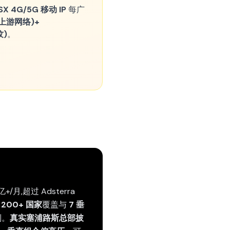
SX 4G/5G 移动 IP
每广
SX(上游网络)+
纹)
。
/月,超过 Adsterra
。
200+ 国家
覆盖与
7 垂
别。
真实塞浦路斯总部披