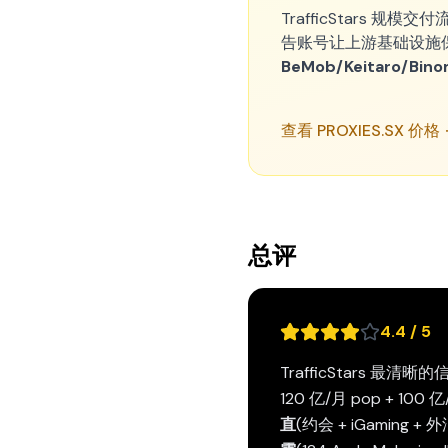
TrafficStars 规
告账号让上游基础设施保
BeMob/Keitaro/Bin
查看 PROXIES.SX 价格
总评
4.4 / 5
TrafficStars 最清晰
120 亿/月 pop + 10
直
(约会 + iGaming 