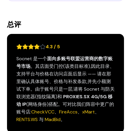
总评
4.3 / 5
Socnet 是一个
面向多账号联盟运营商的数字账
号市场
。其店面受门控(该类目标准),因此目录、
支持平台与价格在访问店面后显示 —— 请在那
里确认具体账号、价格与补发条款,并先小额测
试下单。由于账号只是一层,请将 Socnet 与防关
联浏览器(指纹隔离)和
PROXIES.SX 4G/5G 移
动 IP
(网络身份)搭配。可对比我们阵容中更广的
账号店:
CheckVCC
、
FireAccs
、
xMart
、
RENTS.WS
与
MadBid
。