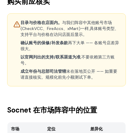
购买前应核实
目录与价格在店面内。
与我们阵容中其他账号市场
(CheckVCC、FireAccs、xMart)一样,具体账号类型、
支持平台与价格在访问店面后显示。
确认账号的保修/补发条款
再下大单 —— 各账号店差异
很大。
以官网列出的支持/联系渠道为准
,不要依赖第三方账
号。
成立年份与总部司法管辖
未在落地页公开 —— 如重要
请直接核实。规模化前先小额测试下单。
Socnet 在市场阵容中的位置
市场
定位
差异化