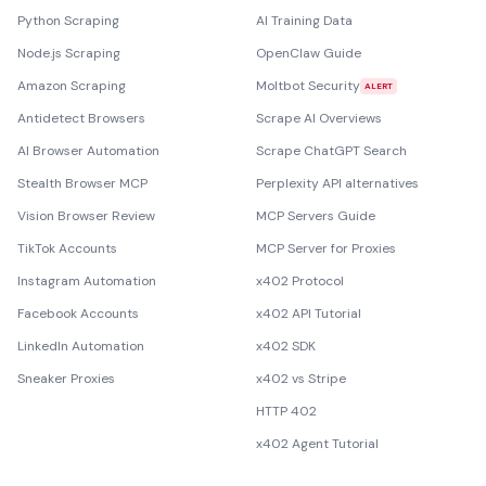
Python Scraping
AI Training Data
Node.js Scraping
OpenClaw Guide
Amazon Scraping
Moltbot Security
ALERT
Antidetect Browsers
Scrape AI Overviews
AI Browser Automation
Scrape ChatGPT Search
Stealth Browser MCP
Perplexity API alternatives
Vision Browser Review
MCP Servers Guide
TikTok Accounts
MCP Server for Proxies
Instagram Automation
x402 Protocol
Facebook Accounts
x402 API Tutorial
LinkedIn Automation
x402 SDK
Sneaker Proxies
x402 vs Stripe
HTTP 402
x402 Agent Tutorial