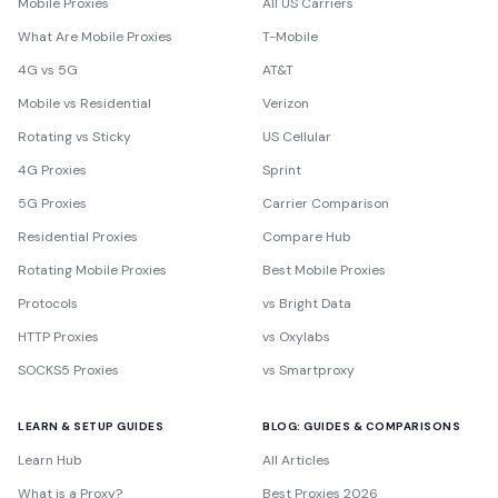
Mobile Proxies
All US Carriers
What Are Mobile Proxies
T-Mobile
4G vs 5G
AT&T
Mobile vs Residential
Verizon
Rotating vs Sticky
US Cellular
4G Proxies
Sprint
5G Proxies
Carrier Comparison
Residential Proxies
Compare Hub
Rotating Mobile Proxies
Best Mobile Proxies
Protocols
vs Bright Data
HTTP Proxies
vs Oxylabs
SOCKS5 Proxies
vs Smartproxy
LEARN & SETUP GUIDES
BLOG: GUIDES & COMPARISONS
Learn Hub
All Articles
What is a Proxy?
Best Proxies 2026