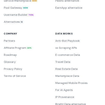
Service Marketplace
Pawns alternative
NEW
Pool Gateway
EarnApp alternative
NEW
Username Builder
TOOL
Alternatives
12
COMPANY
DATA WORKS
Partners
Anti-Bot Playbook
Affiliate Program
vs Scraping APIs
20%
Roadmap
E-commerce Data
Glossary
Travel Data
Privacy Policy
Real Estate Data
Terms of Service
Marketplace Data
Managed Mobile Proxies
For AI Agents
IP Provenance
Bright Data alternative