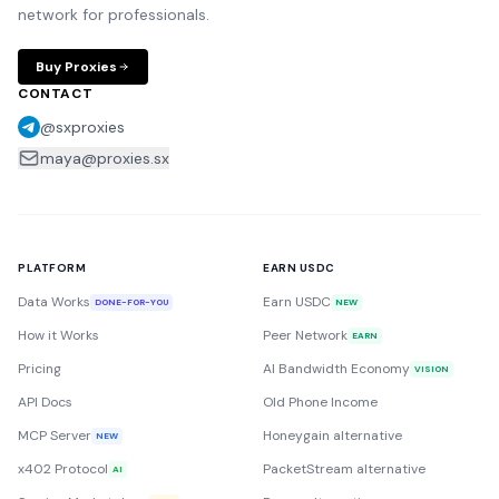
network for professionals.
Buy Proxies
CONTACT
@sxproxies
maya@proxies.sx
PLATFORM
EARN USDC
Data Works
Earn USDC
DONE-FOR-YOU
NEW
How it Works
Peer Network
EARN
Pricing
AI Bandwidth Economy
VISION
API Docs
Old Phone Income
MCP Server
Honeygain alternative
NEW
x402 Protocol
PacketStream alternative
AI