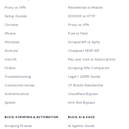
Proxy vs VPN
Residential vs Mobile
Setup Guides
SOCKS5 vs HTTP
Chrome
Proxy vs VPN
iPhone
Free vs Paid
Windows
ScraperAPI vs Apify
Android
Cheapest SERP API
macOS
Pay-per-Use vs Subscription
Firefox
Scraping APIs Compared
Troubleshooting
Legal / GDPR Guide
Connection Issues
CF Blocks Residential
Authentication
Cloudflare Bypass
Speed
Anti-Bot Bypass
BLOG: SCRAPING & AUTOMATION
BLOG: AI & X402
Scraping Proxies
AI Agents Guide