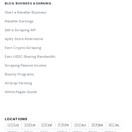
BLOG: BUSINESS & EARNING
Start a Reseller Business
Reseller Earnings
Sell a Scraping API
Apify Store Alternative
Earn Crypto Scraping
Earn USDC Sharing Bandwidth
Scraping Passive Income
Bounty Programs
Airdrop Farming
White Pages Guide
LOCATIONS
🇺🇸
US
🇬🇧
UK
🇩🇪
DE
🇫🇷
FR
🇦🇺
AU
🇧🇷
BR
🇳🇱
NL