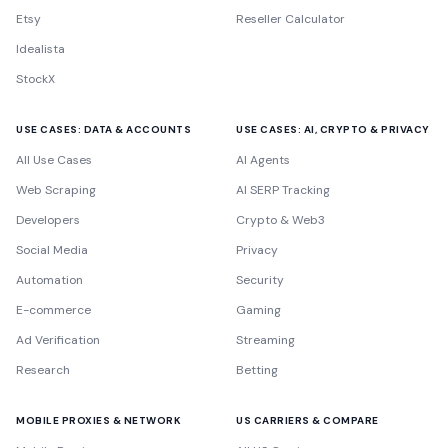
Etsy
Reseller Calculator
Idealista
StockX
USE CASES: DATA & ACCOUNTS
USE CASES: AI, CRYPTO & PRIVACY
All Use Cases
AI Agents
Web Scraping
AI SERP Tracking
Developers
Crypto & Web3
Social Media
Privacy
Automation
Security
E-commerce
Gaming
Ad Verification
Streaming
Research
Betting
MOBILE PROXIES & NETWORK
US CARRIERS & COMPARE