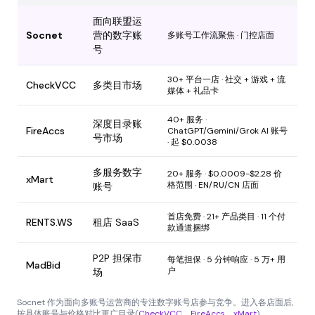
面向联盟运
Socnet
营的数字账
多账号工作流聚焦 · 门控店面
号
30+ 平台一店 · 社交 + 游戏 + 流
CheckVCC
多类目市场
媒体 + 礼品卡
40+ 服务 ·
深度目录账
FireAccs
ChatGPT/Gemini/Grok AI 账号
号市场
· 起 $0.0038
多服务数字
20+ 服务 · $0.0009-$2.28 价
xMart
格范围 · EN/RU/CN 店面
账号
首店免费 · 21+ 产品类目 · 11 个付
RENTS.WS
租店 SaaS
款通道捆绑
P2P 担保市
每笔担保 · 5 分钟响应 · 5 万+ 用
MadBid
户
场
Socnet 作为面向多账号运营商的专注数字账号店参与竞争。进入各店面后,
按具体账号与价格对比更广目录(
CheckVCC
、
FireAccs
、
xMart
)。