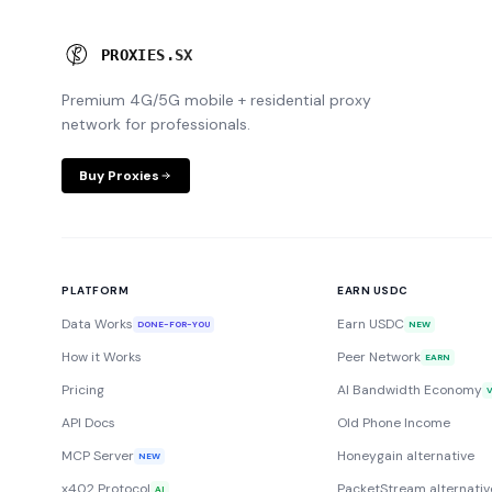
P
R
O
X
I
E
S
.
S
X
Premium 4G/5G mobile + residential proxy
network for professionals.
Buy Proxies
PLATFORM
EARN USDC
Data Works
Earn USDC
DONE-FOR-YOU
NEW
How it Works
Peer Network
EARN
Pricing
AI Bandwidth Economy
API Docs
Old Phone Income
MCP Server
Honeygain alternative
NEW
x402 Protocol
PacketStream alternativ
AI