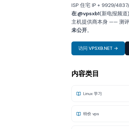
ISP 住宅 IP + 9929/483
在
:
@vpsxb1
(新电报频道
主机提供商本身 —— 测评
未公开
。
访问 VPSXB.NET →
内容类目
Linux 学习
特价 vps