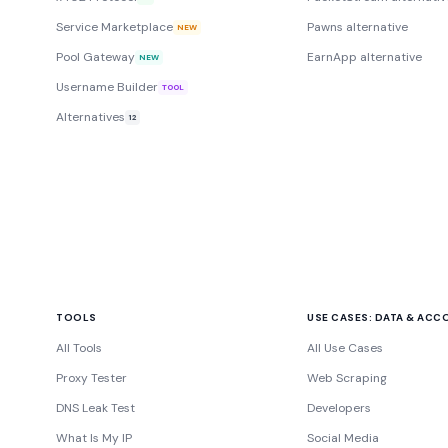
Service Marketplace
Pawns alternative
NEW
Pool Gateway
EarnApp alternative
NEW
Username Builder
TOOL
Alternatives
12
TOOLS
USE CASES: DATA & AC
All Tools
All Use Cases
Proxy Tester
Web Scraping
DNS Leak Test
Developers
What Is My IP
Social Media