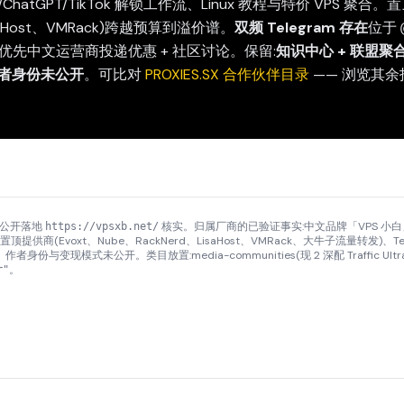
飞/ChatGPT/TikTok 解锁工作流、Linux 教程与特价 VPS 聚合。
isaHost、VMRack)跨越预算到溢价谱。
双频 Telegram 存在
位于
动优先中文运营商投递优惠 + 社区讨论。保留:
知识中心 + 联盟聚
作者身份未公开
。可比对
PROXIES.SX 合作伙伴目录
—— 浏览其
通过公开落地
核实。归属厂商的已验证事实:中文品牌「VPS 小白」、自
https://vpsxb.net/
供商(Evoxt、Nube、RackNerd、LisaHost、VMRack、大牛子流量转发)、Tele
者身份与变现模式未公开。类目放置:media-communities(现 2 深配 Traffic Ul
。
r"