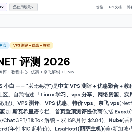
I
使用场景
价格
API 文档
博
识中心
VPS 测评 + 优惠 + 教程
NET 评测 2026
 测评 + 教程中心 · 优惠 + 奈飞解锁 + Linux
S 小白
—— "
从无到有
")是
中文 VPS 测评 + 优惠聚合 +
术社区。自我描述:
「Linux 学习、vps 分享、网络资源、
x 教程)、
VPS 测评
、
VPS 优惠
、
特价 vps
、
奈飞 vps
(Net
源
,加
斯瓦希里语
专栏。
首页置顶测评提供商
包括
Evoxt
/ChatGPT/TikTok 解锁 + 双 ISP,月付 $2.84)、
Nube
(香
erd
(年付 $10 起特价)、
LisaHost(丽萨主机)
(美/新加坡/