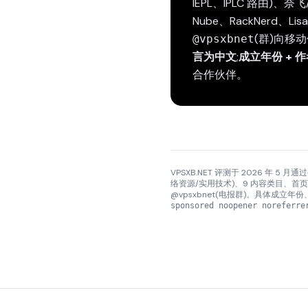
IEPL、IPLC 路由)、奈
Nube、RackNerd、L
(群)向移
@vpsxbnet
言为中文
;
成立年份 + 
合作伙伴。
VPSXB.NET 评测于 2026 年 5 月
络资源/实用技术)、9 内容类目、首页置顶提
@vpsxbnet(电报群)。具体成立年份、作
sponsored noopener noreferre