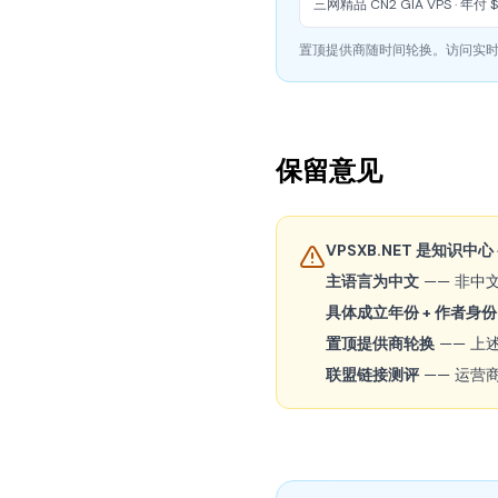
三网精品 CN2 GIA VPS · 年付 
置顶提供商随时间轮换。访问实时站
保留意见
VPSXB.NET 是知识中
主语言为中文
—— 非中
具体成立年份 + 作者身份
置顶提供商轮换
—— 上
联盟链接测评
—— 运营