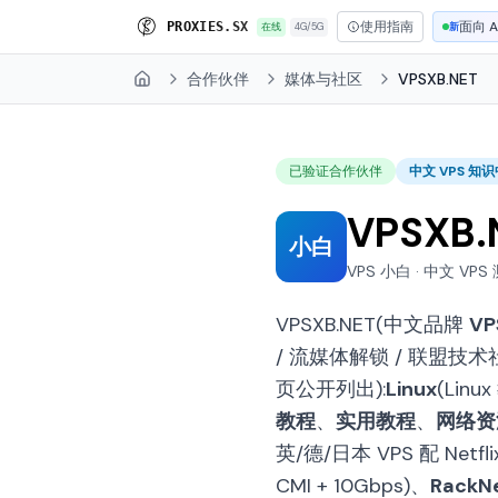
使用指南
面向 A
P
R
O
X
I
E
S
.
S
X
在线
4G/5G
新
合作伙伴
媒体与社区
VPSXB.NET
Home
已验证合作伙伴
中文 VPS 知
VPSXB.
小白
VPS 小白 · 中文 VPS
VPSXB.NET(中文品牌
VP
/ 流媒体解锁 / 联盟技
页公开列出):
Linux
(Linu
教程
、
实用教程
、
网络资
英/德/日本 VPS 配 Netflix
CMI + 10Gbps)、
RackN