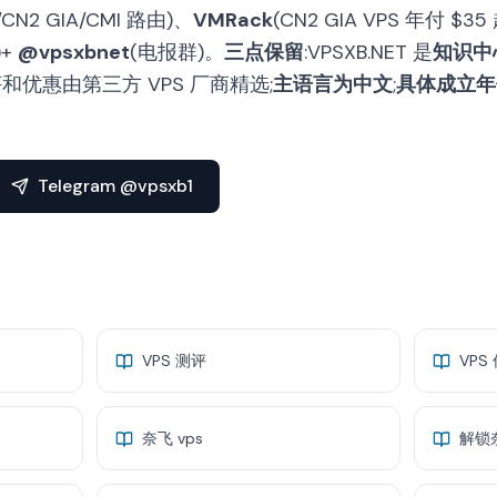
7/CN2 GIA/CMI 路由)、
VMRack
(CN2 GIA VPS 年付 $35
)+
@vpsxbnet
(电报群)。
三点保留
:VPSXB.NET 是
知识中
和优惠由第三方 VPS 厂商精选;
主语言为中文
;
具体成立年份
Telegram @vpsxb1
VPS 测评
VPS
奈飞 vps
解锁