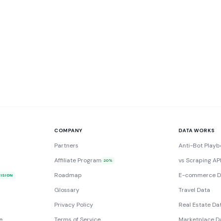
COMPANY
DATA WORKS
Partners
Anti-Bot Playb
Affiliate Program
vs Scraping AP
20%
Roadmap
E-commerce D
VISION
Glossary
Travel Data
Privacy Policy
Real Estate Da
e
Terms of Service
Marketplace D