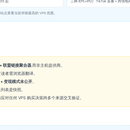
$35 起
三网 IEPL+IPLC · TikTok 直播 + 跨
点查看当前评级最高的 VPS 优惠。
心 + 联盟链接聚合器
,而非主机提供商。
文读者需浏览器翻译。
 + 变现模式未公开
。
述列表是快照。
商应对任何 VPS 购买决策跨多个来源交叉验证。