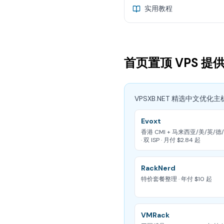
实用教程
首页置顶 VPS 提
VPSXB.NET 精选中文优化
Evoxt
香港 CMI + 马来西亚/美/英/德/日
· 双 ISP · 月付 $2.84 起
RackNerd
特价套餐整理 · 年付 $10 起
VMRack