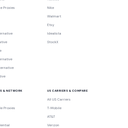
e Proxies
Nike
Walmart
Etsy
ernative
Idealista
ative
StockX
e
ernative
ternative
tive
ES & NETWORK
US CARRIERS & COMPARE
All US Carriers
e Proxies
T-Mobile
AT&T
ential
Verizon