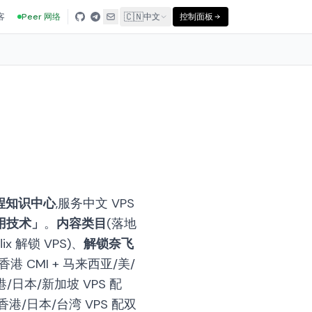
🇨🇳
客
Peer 网络
中文
控制面板
 教程知识中心
,服务中文 VPS
实用技术」
。
内容类目
(落地
flix 解锁 VPS)、
解锁奈飞
(香港 CMI + 马来西亚/美/
港/日本/新加坡 VPS 配
香港/日本/台湾 VPS 配双