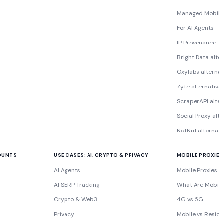
Managed Mobil
For AI Agents
IP Provenance
Bright Data alt
Oxylabs altern
Zyte alternativ
ScraperAPI alt
Social Proxy al
NetNut alterna
COUNTS
USE CASES: AI, CRYPTO & PRIVACY
MOBILE PROXI
AI Agents
Mobile Proxies
AI SERP Tracking
What Are Mobil
Crypto & Web3
4G vs 5G
Privacy
Mobile vs Resid