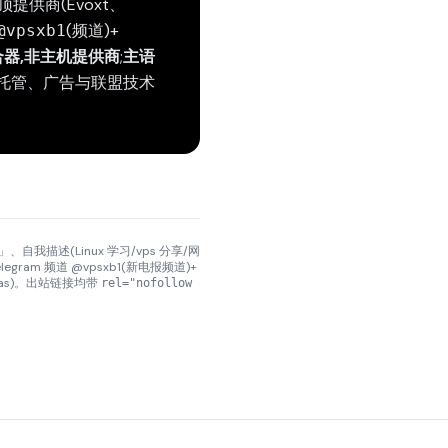
置顶提供商(Evoxt、
(频道)+
@vpsxb1
合器,非主机提供商
;
主语
余托管、广告与联盟技术
我描述(Linux 学习/vps 分享/网
gram 频道 @vpsxb1(新电报频道)+
tras)。出站链接均带
rel="nofollow