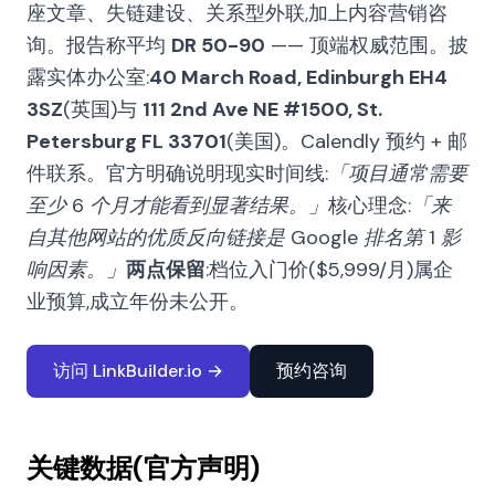
座文章、失链建设、关系型外联,加上内容营销咨
询。报告称平均
DR 50-90
—— 顶端权威范围。披
露实体办公室:
40 March Road, Edinburgh EH4
3SZ
(英国)与
111 2nd Ave NE #1500, St.
Petersburg FL 33701
(美国)。Calendly 预约 + 邮
件联系。官方明确说明现实时间线:
「项目通常需要
至少 6 个月才能看到显著结果。」
核心理念:
「来
自其他网站的优质反向链接是 Google 排名第 1 影
响因素。」
两点保留
:档位入门价($5,999/月)属企
业预算,成立年份未公开。
访问 LinkBuilder.io →
预约咨询
关键数据(官方声明)