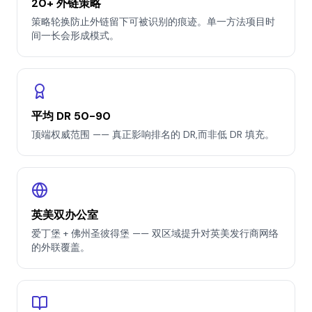
20+ 外链策略
策略轮换防止外链留下可被识别的痕迹。单一方法项目时
间一长会形成模式。
平均 DR 50-90
顶端权威范围 —— 真正影响排名的 DR,而非低 DR 填充。
英美双办公室
爱丁堡 + 佛州圣彼得堡 —— 双区域提升对英美发行商网络
的外联覆盖。