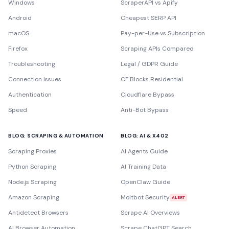
Windows
ScraperAPI vs Apify
Android
Cheapest SERP API
macOS
Pay-per-Use vs Subscription
Firefox
Scraping APIs Compared
Troubleshooting
Legal / GDPR Guide
Connection Issues
CF Blocks Residential
Authentication
Cloudflare Bypass
Speed
Anti-Bot Bypass
BLOG: SCRAPING & AUTOMATION
BLOG: AI & X402
Scraping Proxies
AI Agents Guide
Python Scraping
AI Training Data
Node.js Scraping
OpenClaw Guide
Amazon Scraping
Moltbot Security
ALERT
Antidetect Browsers
Scrape AI Overviews
AI Browser Automation
Scrape ChatGPT Search