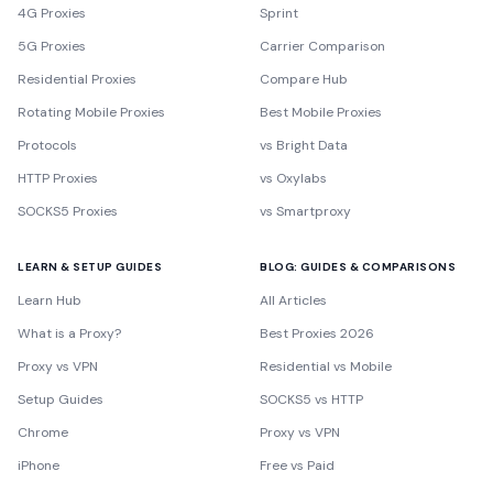
4G Proxies
Sprint
5G Proxies
Carrier Comparison
Residential Proxies
Compare Hub
Rotating Mobile Proxies
Best Mobile Proxies
Protocols
vs Bright Data
HTTP Proxies
vs Oxylabs
SOCKS5 Proxies
vs Smartproxy
LEARN & SETUP GUIDES
BLOG: GUIDES & COMPARISONS
Learn Hub
All Articles
What is a Proxy?
Best Proxies 2026
Proxy vs VPN
Residential vs Mobile
Setup Guides
SOCKS5 vs HTTP
Chrome
Proxy vs VPN
iPhone
Free vs Paid