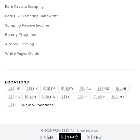
Earn Crypto Scraping
Earn USDC Sharing Bandwidth
Scraping Passive Income
Bounty Programs
Airdrop Farming
White Pages Guide
LOCATIONS
🇺🇸
US
🇬🇧
UK
🇩🇪
DE
🇫🇷
FR
🇦🇺
AU
🇧🇷
BR
🇳🇱
NL
🇪🇸
ES
🇵🇱
PL
🇺🇦
UA
🇮🇹
IT
🇮🇪
IE
🇹🇭
TH
🇷🇴
RO
🇱🇹
LT
View all locations
© 2026 PROXIES.SX. All rights reserved.
🇺🇸
EN
|
🇨🇳
中文
|
🇷🇺
RU