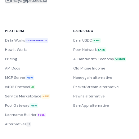
maya@proxies.sx
PLATFORM
EARN USDC
Data Works
Earn USDC
DONE-FOR-YOU
NEW
How it Works
Peer Network
EARN
Pricing
AI Bandwidth Economy
VISION
API Docs
Old Phone Income
MCP Server
Honeygain alternative
NEW
x402 Protocol
PacketStream alternative
AI
Service Marketplace
Pawns alternative
NEW
Pool Gateway
EarnApp alternative
NEW
Username Builder
TOOL
Alternatives
12