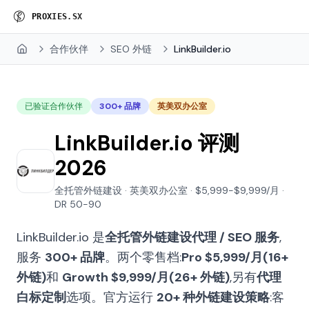
P
R
O
X
I
E
S
.
S
X
合作伙伴
SEO 外链
LinkBuilder.io
Home
已验证合作伙伴
300+ 品牌
英美双办公室
LinkBuilder.io 评测
2026
全托管外链建设 · 英美双办公室 · $5,999-$9,999/月 ·
DR 50-90
LinkBuilder.io 是
全托管外链建设代理 / SEO 服务
,
服务
300+ 品牌
。两个零售档:
Pro $5,999/月(16+
外链)
和
Growth $9,999/月(26+ 外链)
,另有
代理
白标定制
选项。官方运行
20+ 种外链建设策略
:客