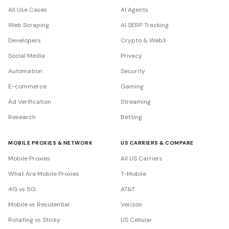
All Use Cases
AI Agents
Web Scraping
AI SERP Tracking
Developers
Crypto & Web3
Social Media
Privacy
Automation
Security
E-commerce
Gaming
Ad Verification
Streaming
Research
Betting
MOBILE PROXIES & NETWORK
US CARRIERS & COMPARE
Mobile Proxies
All US Carriers
What Are Mobile Proxies
T-Mobile
4G vs 5G
AT&T
Mobile vs Residential
Verizon
Rotating vs Sticky
US Cellular