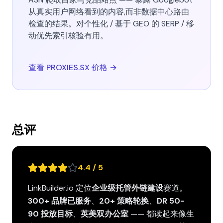
从真实用户网络看到的内容,而非数据中心路由
检查的结果。对个性化 / 基于 GEO 的 SERP / 移
动优先索引核验有用。
查看 PROXIES.SX 价格 →
总评
4.4 / 5
LinkBuilder.io 定位
企业级托管外链建设
赛道。
300+ 品牌已服务
、
20+ 策略轮换
、
DR 50-
90 投放目标
、
英美双办公室
—— 都读起来像生