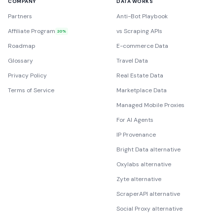
COMPANY
DATA WORKS
Partners
Anti-Bot Playbook
Affiliate Program
vs Scraping APIs
20%
Roadmap
E-commerce Data
Glossary
Travel Data
Privacy Policy
Real Estate Data
Terms of Service
Marketplace Data
Managed Mobile Proxies
For AI Agents
IP Provenance
Bright Data alternative
Oxylabs alternative
Zyte alternative
ScraperAPI alternative
Social Proxy alternative