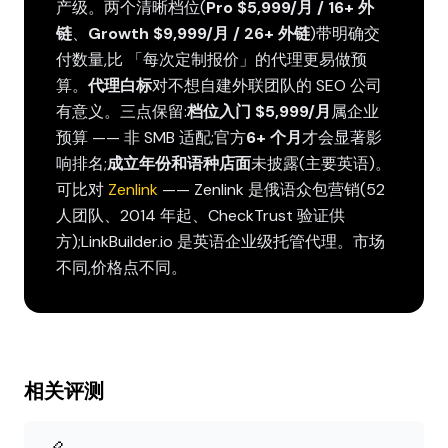
产级。两个清晰档位(
Pro $5,999/月 / 16+ 外
链
、
Growth $9,999/月 / 26+ 外链
)带明确交
付数量,比 「每次定制报价」的代理更易做预
算。
代理白标
对不想自建外联团队的 SEO 公司
有意义。三点保留:
档位入门 $5,999/月
属企业
预算 —— 非 SMB 适配;官方
6+ 个月
才会显著影
响排名;
成立年份和语种店面
未披露(主要英语)。
可比对
Zenlink
—— Zenlink 是俄语众包营销(52
人团队、2014 年起、CheckTrust 验证供
方);LinkBuilder.io 是英语企业级托管代理。市场
不同,价格点不同。
相关评测