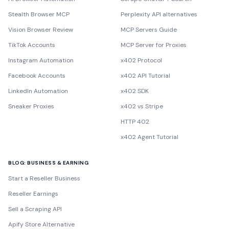
Stealth Browser MCP
Perplexity API alternatives
Vision Browser Review
MCP Servers Guide
TikTok Accounts
MCP Server for Proxies
Instagram Automation
x402 Protocol
Facebook Accounts
x402 API Tutorial
LinkedIn Automation
x402 SDK
Sneaker Proxies
x402 vs Stripe
HTTP 402
x402 Agent Tutorial
BLOG: BUSINESS & EARNING
Start a Reseller Business
Reseller Earnings
Sell a Scraping API
Apify Store Alternative