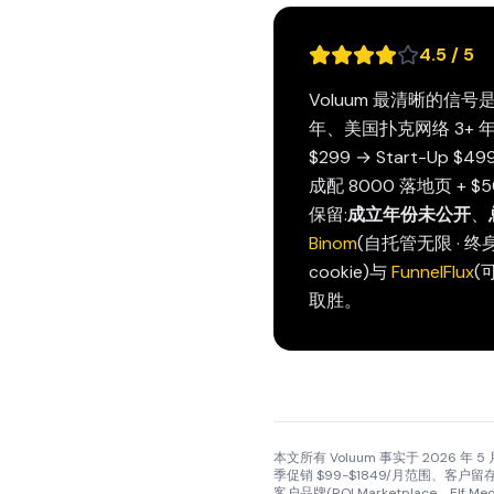
4.5 / 5
Voluum 最清晰的信号
年、美国扑克网络 3+ 年、
$299 → Start-Up $4
成配 8000 落地页 +
保留:
成立年份未公开
、
Binom
(自托管无限 · 终身
cookie)与
FunnelFlux
(
取胜。
本文所有 Voluum 事实于 2026 年 5 月对
季促销 $99-$1849/月范围、客户留存证
客户品牌(ROI Marketplace、Elf 