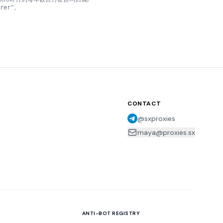
。
rer"
CONTACT
@sxproxies
maya@proxies.sx
ANTI-BOT REGISTRY