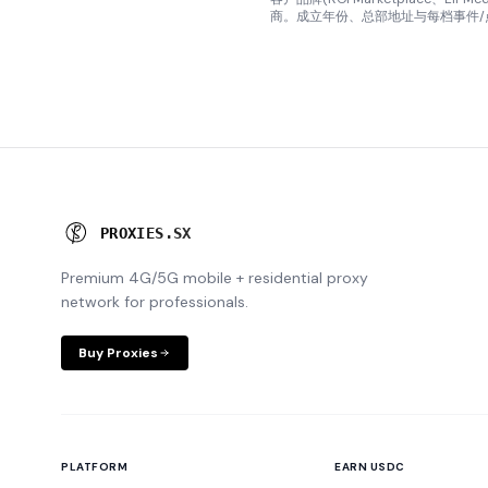
商。成立年份、总部地址与每档事件
P
R
O
X
I
E
S
.
S
X
Premium 4G/5G mobile + residential proxy
network for professionals.
Buy Proxies
PLATFORM
EARN USDC