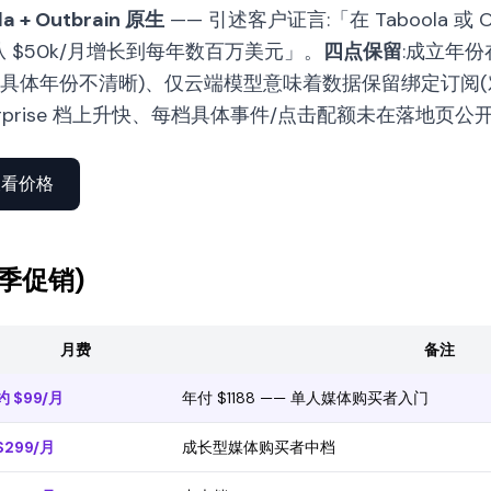
la + Outbrain 原生
—— 引述客户证言:「在 Taboola 或 O
· 从 $50k/月增长到每年数百万美元」。
四点保留
:成立年
知名但具体年份不清晰)、仅云端模型意味着数据保留绑定订阅(对比
Enterprise 档上升快、每档具体事件/点击配额未在落地页
查看价格
春季促销)
月费
备注
约 $99/月
年付 $1188 —— 单人媒体购买者入门
$299/月
成长型媒体购买者中档