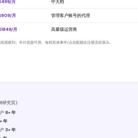
$499/月
中大档
$909/月
管理客户账号的代理
$1849/月
高量级运营商
券系统观察到。年付优惠可用。每档具体事件/点击配额在注册流程显示。
研究页):
客户
8+ 年
+ 年
客户
3+ 年