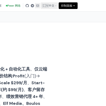
🇨🇳
客
Peer 网络
中文
控制面板
化 + 自动化工具
。
仅云端
定价结构
:
Profit
(入门)→
Scale $299/月
、
Start-
 年(约 $99/月)
。
客户留存
年
、
绩效营销代理 4+ 年
、
、Elf Media、Boulos