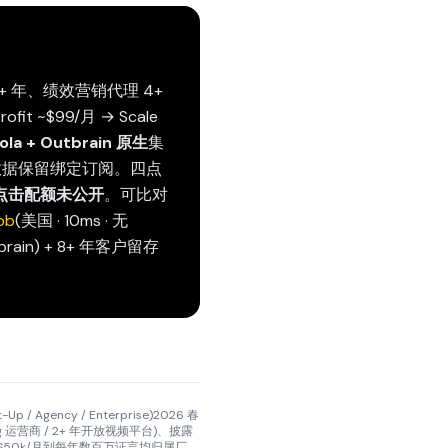
+ 年、绩效营销代理 4+
Profit ~$99/月 → Scale
ola + Outbrain 原生
集
数据保留绑定订阅。四点
点击配额未公开
。可比对
ob
(美国 · 10ms · 无
rain) + 8+ 年客户留存
/ Agency / Enterprise)2026 春
ng 运营商 / 2+ 年开放视频平台)、披露
页测试 → $50k/月到每年数百万证言均归属厂