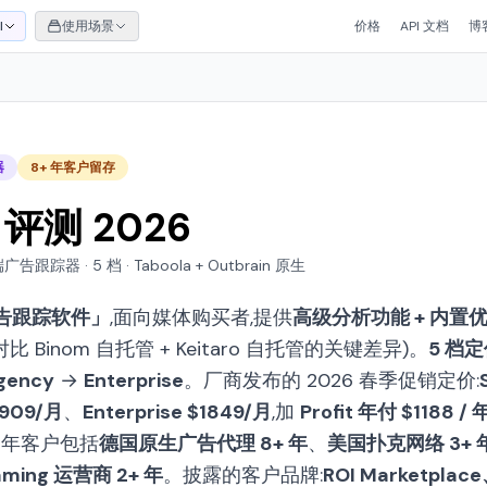
I
使用场景
价格
API 文档
博
器
8+ 年客户留存
 评测 2026
器 · 5 档 · Taboola + Outbrain 原生
告跟踪软件」
,面向媒体购买者,提供
高级分析功能 + 内置优
 Binom 自托管 + Keitaro 自托管的关键差异)。
5 档
gency
→
Enterprise
。厂商发布的 2026 春季促销定价:
$909/月
、
Enterprise $1849/月
,加
Profit 年付 $1188 /
多年客户包括
德国原生广告代理 8+ 年
、
美国扑克网络 3+ 
aming 运营商 2+ 年
。披露的客户品牌:
ROI Marketplace