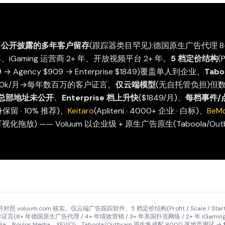
是
公开披露的多年客户留存
(跟踪器类目罕见):德国原生广告代理 8
iGaming 运营商 2+ 年、开放视频平台 2+ 年。
5 档定价结构
(
99 → Agency $909 → Enterprise $1849)覆盖单人到企业。
Tabo
 $50k/月→每年数百万的客户证言。
仅云端模型
(无自托管负担)但
总部地址未公开
、
Enterprise 档上升快
($1849/月)、
每档事件/
保留 · 10% 推荐)、
Keitaro
(Apliteni · 4000+ 企业 · 白标)、
BeM
可视化拖放) —— Voluum 以企业级 + 原生广告原生(Taboola/Outb
照 voluum.com 核实。仅云端广告跟踪软件、5 档定价结构(Profit / Scale / Start-Up 
言(8+ 年德国原生广告代理 / 4+ 年绩效营销 / 3+ 年美国扑克网络 / 2+ 年 iGami
Media、Boulos Media、XEVIO)、Taboola/Outbrain 原生集成配 8000 落地