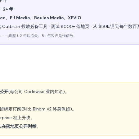
+ 年
户
2+ 年
ace、Elf Media、Boulos Media、XEVIO
或 Outbrain 投放必备工具 · 测试 8000+ 落地页 · 从 $50k/月到每年数
— 典型 1-2 年后流失。8+ 年客户是强信号。
公开
(母公司 Codewise 业内知名)。
绑定订阅(对比 Binom v2 终身保留)。
erprise 档上升快。
未在落地页公开列举
。