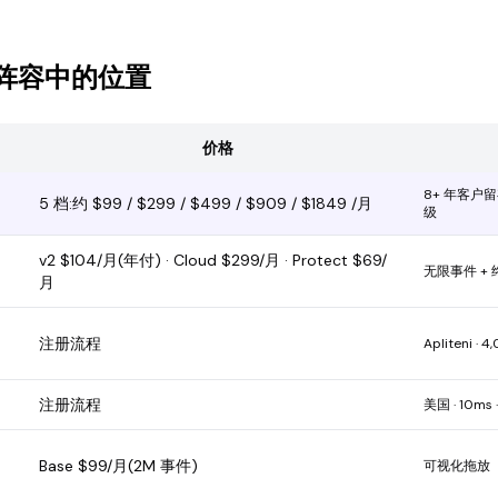
器阵容中的位置
价格
8+ 年客户留存 
5 档:约 $99 / $299 / $499 / $909 / $1849 /月
级
v2 $104/月(年付) · Cloud $299/月 · Protect $69/
无限事件 +
月
注册流程
Apliteni ·
注册流程
美国 · 10ms 
Base $99/月(2M 事件)
可视化拖放