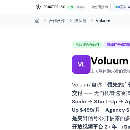
使用指南
面向 A
P
R
O
X
I
E
S
.
S
X
在线
4G/5G
新
合作伙伴
跟踪器
Voluum
Home
已验证合作伙伴
云端广告跟踪
Voluum
VL
面向媒体购买者的云端广告跟踪
Voluum 自称
「领先的广
交付
—— 无自托管选项(对比
Scale
→
Start-Up
→
A
Up $499/月
、
Agency 
是突出信号
:公开披露的
开放视频平台 2+ 年
、
iG