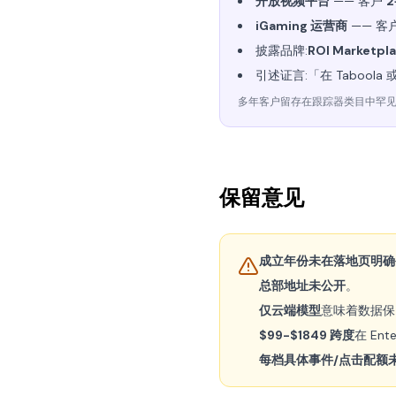
开放视频平台
—— 客户
2
iGaming 运营商
—— 客
披露品牌:
ROI Marketpl
引述证言:「在 Taboola 
多年客户留存在跟踪器类目中罕见 —
保留意见
成立年份未在落地页明确
总部地址未公开
。
仅云端模型
意味着数据保留
$99-$1849 跨度
在 Ent
每档具体事件/点击配额