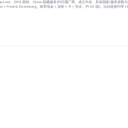
ullvadvpn.net、GPG 密钥、Onion 隐藏服务)均归属厂商。成立年份、具体国家/
son + Fredrik Strömberg、邮寄现金 + 加密 + 卡 + 凭证、约 40 国)。出站链接均带
r