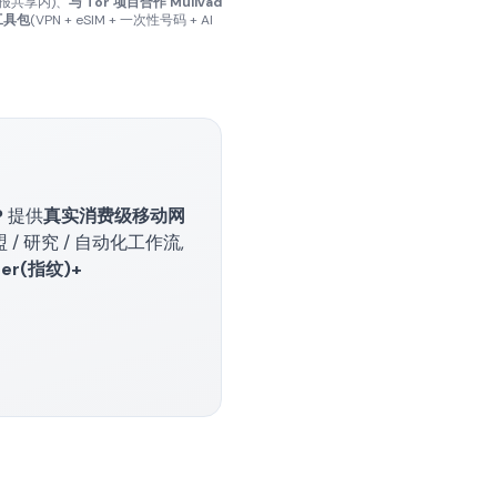
情报共享内)、
与 Tor 项目合作 Mullvad
工具包
(VPN + eSIM + 一次性号码 + AI
P
提供
真实消费级移动网
/ 研究 / 自动化工作流,
ser(指纹)+