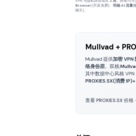
VPN 与隐私阵容现在
2 深
。两者均为无 
Browser
(开源,免费)、
明确 AI 流
聊天)。
Mullvad + PR
Mullvad 提供
加密 VPN 
络身份层
。双栈:
Mullv
其中数据中心风格 VPN
PROXIES.SX(消费 IP)
查看 PROXIES.SX 价格