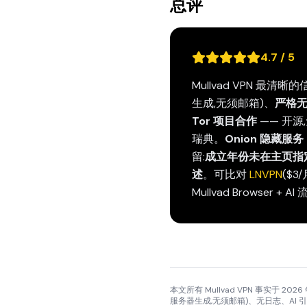
总评
4.7 / 5
Mullvad VPN 最清晰
生成,无须邮箱)、
严格
Tor 项目合作
—— 开源,
瑞典。
Onion 隐藏服务 
留:
成立年份未在主页指
述
。可比对
LNVPN
($3
Mullvad Browse
本文所有 Mullvad VPN 事实于 2026
服务器生成,无须邮箱)、无日志、AI 引导流