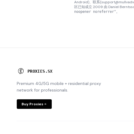
Android)、联系(support@m
区已知成立 2009 由 Daniel Bernts
。
noopener noreferrer"
P
R
O
X
I
E
S
.
S
X
Premium 4G/5G mobile + residential proxy
network for professionals.
Buy Proxies