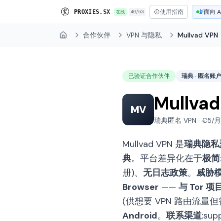
使用指南
面向 A
P
R
O
X
I
E
S
.
S
X
在线
4G/5G
新
合作伙伴
VPN 与隐私
Mullvad VPN
Home
已验证合作伙伴
瑞典 · 匿名账
Mullva
MV
瑞典匿名 VPN · €5/月统
Mullvad VPN 是
瑞典隐私聚
典
。平台差异化在于
极简
册)、
无日志政策
。
威胁
Browser
——
与 Tor
(供想要 VPN 路由流量但需
Android
。
联系渠道
:sup