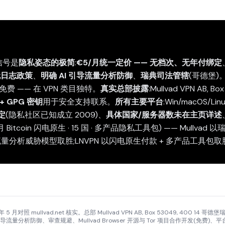
的信号是
隐私姿态的极简
:
€5/月统一定价 —— 无档次、无年付绑定
无日志政策
、
明确 AI 引导流量分析防御
、
瑞典司法管辖
(哥德堡)
免费 —— 在 VPN 类目独特。
真实总部披露
:Mullvad VPN AB, B
+ GPG 密钥
用于安全支持联系。
所有主要平台
:Win/macOS/Li
定
(隐私社区已知成立 2009)、
具体国家/服务器数未在主页详述
/月 Bitcoin 闪电原生 · 15 国 · 多产品隐私工具包) —— Mullvad
r + AI 流量分析威胁模型取胜;LNVPN 以闪电原生付款 + 多产品工具包
 年 5 月对照 mullvad.net 核实。总部 Mullvad VPN AB, Box 53049, 400
量分析防御、审查规避、Mullvad Browser 开源与 Tor 项目合作开发(免费)、平台(W