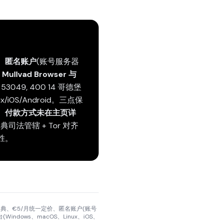
、
匿名账户
(账号服务器
。
Mullvad Browser 与
ox 53049, 400 14 哥德堡
nux/iOS/Android。三点保
、
付款方式未在主页详
 以瑞典司法管辖 + Tor 对齐
取胜。
 14 哥德堡瑞典、€5/月统一定价、匿名账户(账号
indows、macOS、Linux、iOS、