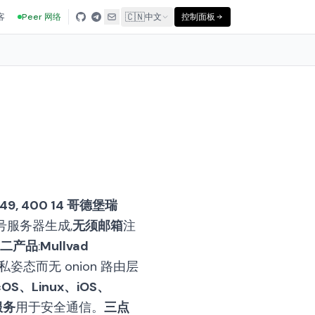
🇨🇳
客
Peer 网络
中文
控制面板
3049, 400 14 哥德堡瑞
号服务器生成,
无须邮箱
注
二产品
:
Mullvad
的隐私姿态而无 onion 路由层
OS、Linux、iOS、
服务
用于安全通信。
三点