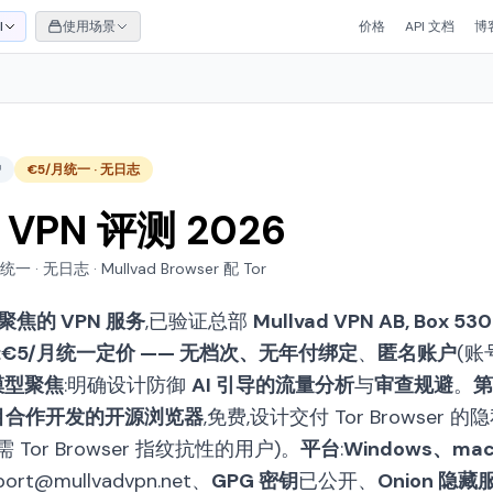
I
使用场景
价格
API 文档
博
户
€5/月统一 · 无日志
d VPN 评测 2026
一 · 无日志 · Mullvad Browser 配 Tor
焦的 VPN 服务
,已验证总部
Mullvad VPN AB, Box 5
:
€5/月统一定价 —— 无档次、无年付绑定
、
匿名账户
(账
模型聚焦
:明确设计防御
AI 引导的流量分析
与
审查规避
。
第
 项目合作开发的开源浏览器
,免费,设计交付 Tor Browser 
 Tor Browser 指纹抗性的用户)。
平台
:
Windows、mac
port@mullvadvpn.net、
GPG 密钥
已公开、
Onion 隐藏